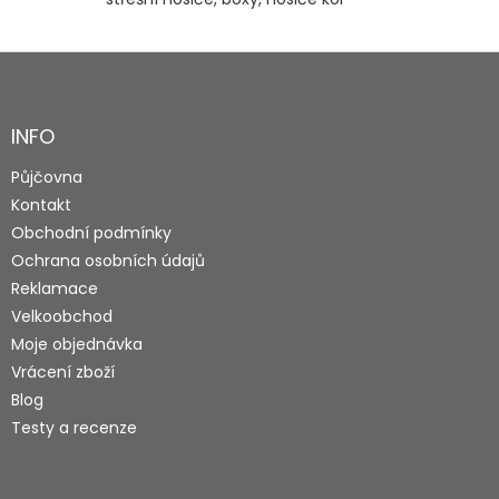
Z
á
p
a
INFO
t
Půjčovna
í
Kontakt
Obchodní podmínky
Ochrana osobních údajů
Reklamace
Velkoobchod
Moje objednávka
Vrácení zboží
Blog
Testy a recenze