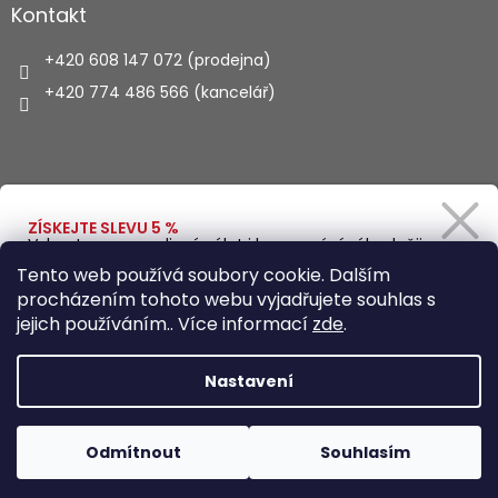
Kontakt
+420 608 147 072 (prodejna)
+420 774 486 566 (kancelář)
Vyhledávání
ZÍSKEJTE SLEVU 5 %
Vybavte se na rodinný výlet i kempování výhodněji.
Zadejte svůj e-mail a obratem Vám pošleme
HLEDAT
Tento web používá soubory cookie. Dalším
slevový kód.
procházením tohoto webu vyjadřujete souhlas s
jejich používáním.. Více informací
zde
.
Vytvořil Shoptet
Ano, chci se přihlásit
Nastavení
Zásady zpracování osobních údajů
Copyright 2026
Autohaus.cz
. Všechna práva vyhrazena.
Odmítnout
Souhlasím
Upravit nastavení cookies