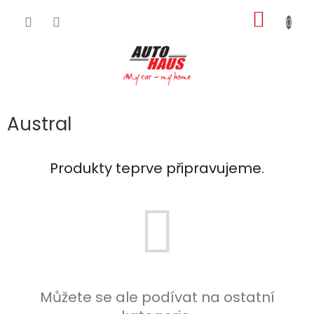
Přejít
NÁKUP
na
obsah
KOŠÍK
Austral
Produkty teprve připravujeme.
Můžete se ale podívat na ostatní