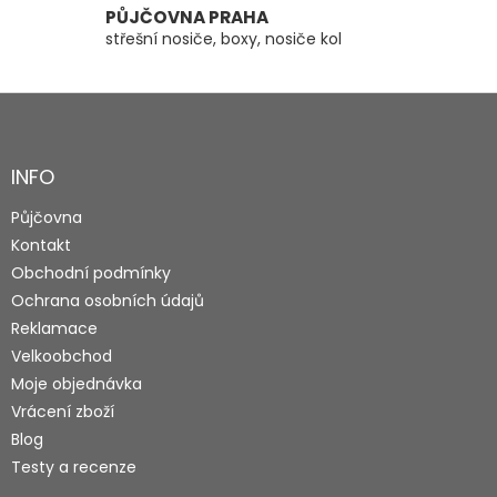
PŮJČOVNA PRAHA
střešní nosiče, boxy, nosiče kol
Z
á
p
a
INFO
t
Půjčovna
í
Kontakt
Obchodní podmínky
Ochrana osobních údajů
Reklamace
Velkoobchod
Moje objednávka
Vrácení zboží
Blog
Testy a recenze