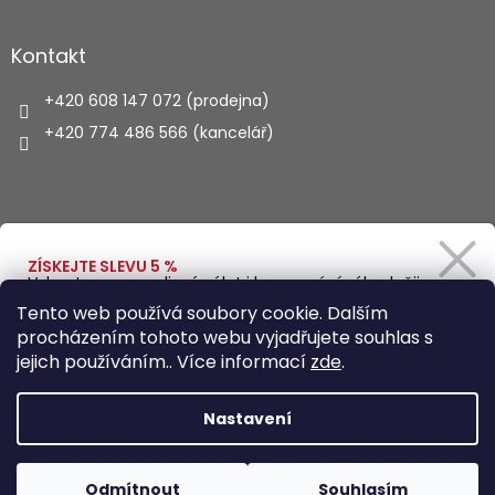
Kontakt
+420 608 147 072 (prodejna)
+420 774 486 566 (kancelář)
Vyhledávání
ZÍSKEJTE SLEVU 5 %
Vybavte se na rodinný výlet i kempování výhodněji.
Zadejte svůj e-mail a obratem Vám pošleme
HLEDAT
Tento web používá soubory cookie. Dalším
slevový kód.
procházením tohoto webu vyjadřujete souhlas s
jejich používáním.. Více informací
zde
.
Vytvořil Shoptet
Ano, chci se přihlásit
Nastavení
Zásady zpracování osobních údajů
Copyright 2026
Autohaus.cz
. Všechna práva vyhrazena.
Odmítnout
Souhlasím
Upravit nastavení cookies