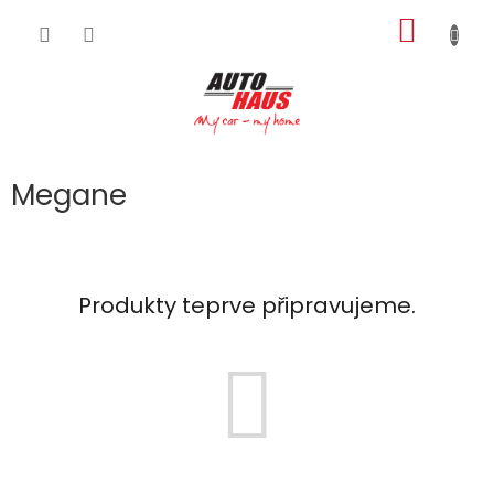
Přejít
NÁKUP
na
obsah
KOŠÍK
Megane
Produkty teprve připravujeme.