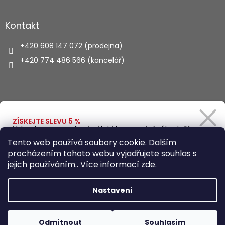
Kontakt
+420 608 147 072 (prodejna)
+420 774 486 566 (kancelář)
Vyhledávání
ZÍSKEJTE SLEVU 5 %
Vybavte se na rodinný výlet i kempování výhodněji.
Zadejte svůj e-mail a obratem Vám pošleme
HLEDAT
Tento web používá soubory cookie. Dalším
slevový kód.
procházením tohoto webu vyjadřujete souhlas s
jejich používáním.. Více informací
zde
.
Vytvořil Shoptet
Ano, chci se přihlásit
Nastavení
Zásady zpracování osobních údajů
Copyright 2026
Autohaus.cz
. Všechna práva vyhrazena.
Odmítnout
Souhlasím
Upravit nastavení cookies