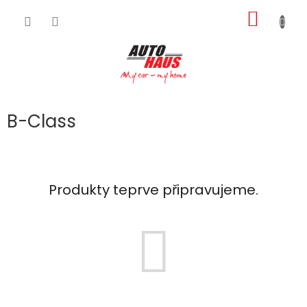
Přejít
NÁKUP
na
obsah
KOŠÍK
B-Class
Produkty teprve připravujeme.