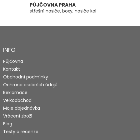
PŮJČOVNA PRAHA
střešní nosiče, boxy, nosiče kol
Z
á
p
a
INFO
t
Půjčovna
í
Kontakt
Obchodní podmínky
Ochrana osobních údajů
Reklamace
Velkoobchod
Moje objednávka
Vrácení zboží
Blog
Testy a recenze