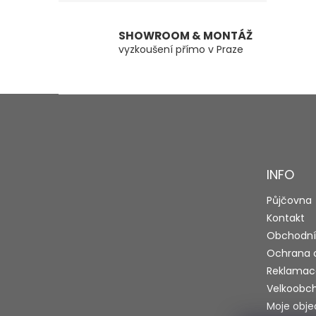
SHOWROOM & MONTÁŽ
vyzkoušení přímo v Praze
Z
á
p
a
t
INFO
í
Půjčovna
Kontakt
Obchodní
Ochrana 
Reklamac
Velkoobc
Moje obj