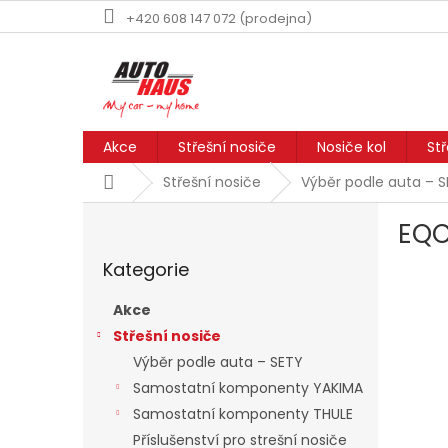
Přejít
+420 608 147 072 (prodejna)
na
obsah
Akce
Střešní nosiče
Nosiče kol
St
Domů
Střešní nosiče
Výběr podle auta – 
P
EQ
o
Přeskočit
s
Kategorie
kategorie
t
r
Akce
a
Střešní nosiče
n
Výběr podle auta – SETY
n
í
Samostatní komponenty YAKIMA
p
Samostatní komponenty THULE
a
Příslušenství pro strešní nosiče