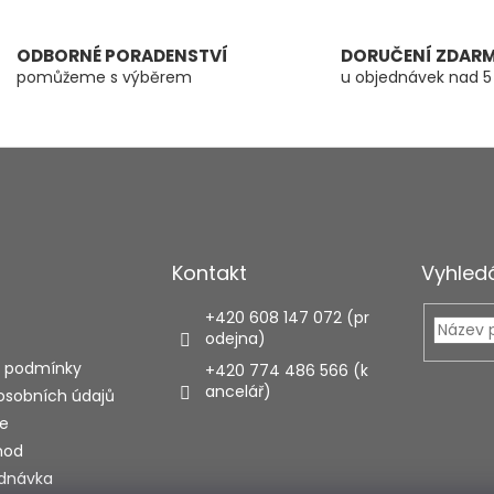
ODBORNÉ PORADENSTVÍ
DORUČENÍ ZDAR
pomůžeme s výběrem
u objednávek nad 5
Kontakt
Vyhled
+420 608 147 072 (pr
odejna)
 podmínky
+420 774 486 566 (k
ancelář)
osobních údajů
e
hod
ednávka