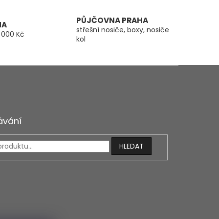
PŮJČOVNA PRAHA
MA
střešní nosiče, boxy, nosiče
 000 Kč
kol
ávání
HLEDAT