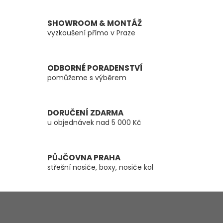
v
l
á
SHOWROOM & MONTÁŽ
d
vyzkoušení přímo v Praze
a
c
í
ODBORNÉ PORADENSTVÍ
p
pomůžeme s výběrem
r
v
k
y
DORUČENÍ ZDARMA
v
u objednávek nad 5 000 Kč
ý
p
i
s
PŮJČOVNA PRAHA
u
střešní nosiče, boxy, nosiče kol
Z
á
p