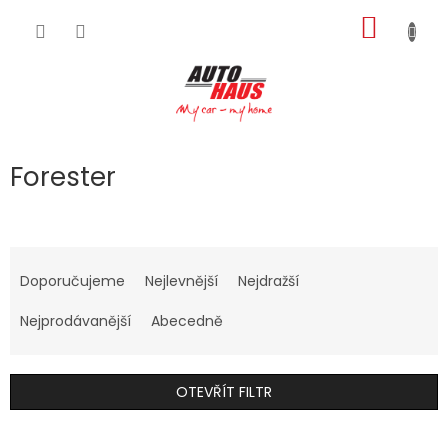
Přejít
NÁKUP
na
obsah
KOŠÍK
Forester
Ř
a
Doporučujeme
Nejlevnější
Nejdražší
z
e
Nejprodávanější
Abecedně
n
í
p
OTEVŘÍT FILTR
r
o
V