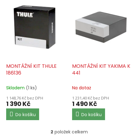
d
ý
u
p
k
i
t
s
ů
p
r
o
d
u
k
MONTÁŽNÍ KIT THULE
MONTÁŽNÍ KIT YAKIMA K
t
186136
441
ů
Skladem
(1 ks)
Na dotaz
1 148,76 Kč bez DPH
1 231,40 Kč bez DPH
1 390 Kč
1 490 Kč
Do košíku
Do košíku
2
položek celkem
O