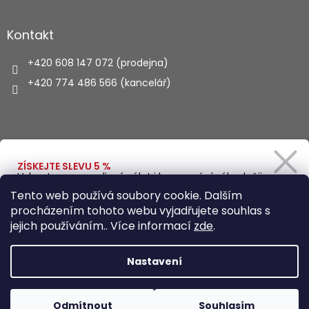
Kontakt
+420 608 147 072 (prodejna)
+420 774 486 566 (kancelář)
Vyhledávání
ZÍSKEJTE SLEVU 5 %
Vybavte se na rodinný výlet i kempování výhodněji.
Zadejte svůj e-mail a obratem Vám pošleme
HLEDAT
Tento web používá soubory cookie. Dalším
slevový kód.
procházením tohoto webu vyjadřujete souhlas s
jejich používáním.. Více informací
zde
.
Vytvořil Shoptet
Ano, chci se přihlásit
Nastavení
Zásady zpracování osobních údajů
Copyright 2026
Autohaus.cz
. Všechna práva vyhrazena.
Odmítnout
Souhlasím
Upravit nastavení cookies