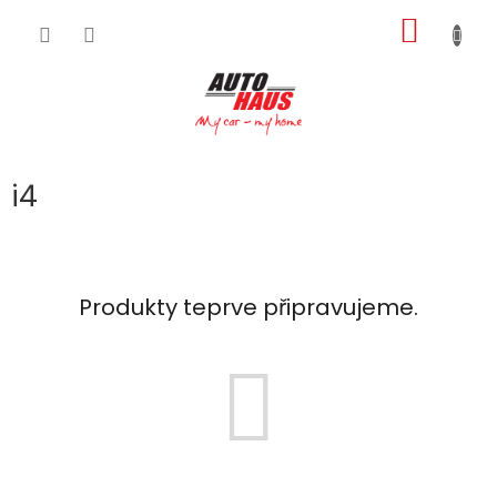
Přejít
NÁKUP
na
obsah
KOŠÍK
i4
Produkty teprve připravujeme.