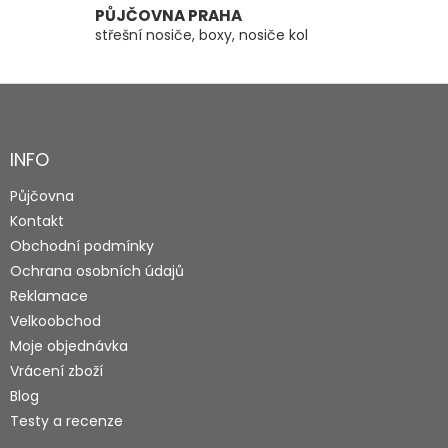
PŮJČOVNA PRAHA
střešní nosiče, boxy, nosiče kol
Z
á
p
a
INFO
t
Půjčovna
í
Kontakt
Obchodní podmínky
Ochrana osobních údajů
Reklamace
Velkoobchod
Moje objednávka
Vrácení zboží
Blog
Testy a recenze