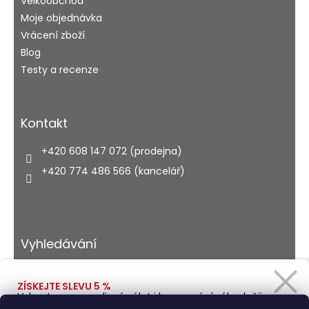
Velkoobchod
Moje objednávka
Vrácení zboží
Blog
Testy a recenze
Kontakt
+420 608 147 072 (prodejna)
+420 774 486 566 (kancelář)
Vyhledávání
ZÍSKEJTE SLEVU 5 %
Vybavte se na rodinný výlet i kempování výhodněji.
HLEDAT
Zadejte svůj e-mail a obratem vám pošleme