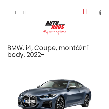
NÁKUPNÍ
Přejít
na
KOŠÍK
obsah
BMW, i4, Coupe, montážní
body, 2022-