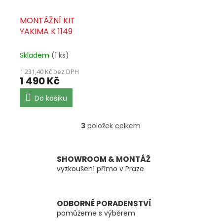
MONTÁŽNÍ KIT
YAKIMA K 1149
Skladem
(1 ks)
1 231,40 Kč bez DPH
1 490 Kč
Do košíku
3
položek celkem
O
v
l
á
SHOWROOM & MONTÁŽ
d
vyzkoušení přímo v Praze
a
c
í
ODBORNÉ PORADENSTVÍ
p
pomůžeme s výběrem
r