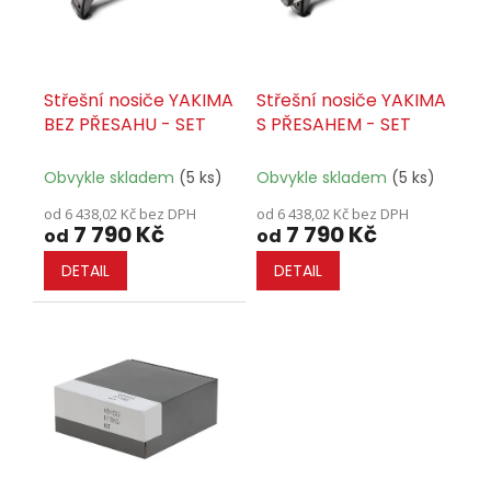
r
o
d
u
Střešní nosiče YAKIMA
Střešní nosiče YAKIMA
k
BEZ PŘESAHU - SET
S PŘESAHEM - SET
t
ů
Obvykle skladem
(5 ks)
Obvykle skladem
(5 ks)
od 6 438,02 Kč bez DPH
od 6 438,02 Kč bez DPH
7 790 Kč
7 790 Kč
od
od
DETAIL
DETAIL