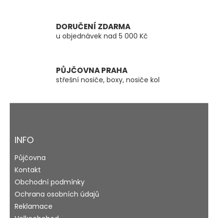
v
k
y
DORUČENÍ ZDARMA
v
u objednávek nad 5 000 Kč
ý
p
i
s
PŮJČOVNA PRAHA
u
střešní nosiče, boxy, nosiče kol
Z
á
p
a
INFO
t
Půjčovna
í
Kontakt
Obchodní podmínky
Ochrana osobních údajů
Reklamace