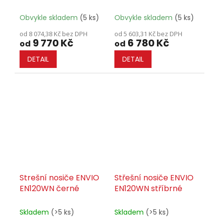
PODÉLNÍKY - SET
Obvykle skladem
(5 ks)
Obvykle skladem
(5 ks)
od 8 074,38 Kč bez DPH
od 5 603,31 Kč bez DPH
9 770 Kč
6 780 Kč
od
od
DETAIL
DETAIL
Strešní nosiče ENVIO
Střešní nosiče ENVIO
EN120WN černé
EN120WN stříbrné
Skladem
(>5 ks)
Skladem
(>5 ks)