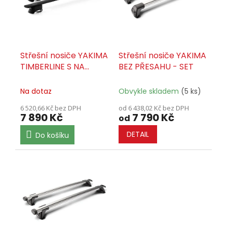
ů
p
r
o
d
u
Střešní nosiče YAKIMA
Střešní nosiče YAKIMA
k
TIMBERLINE S NA
BEZ PŘESAHU - SET
t
PODÉLNÍKY - SET
ů
Na dotaz
Obvykle skladem
(5 ks)
6 520,66 Kč bez DPH
od 6 438,02 Kč bez DPH
7 890 Kč
7 790 Kč
od
DETAIL
Do košíku