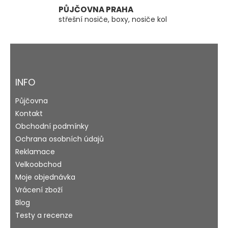
s
PŮJČOVNA PRAHA
u
střešní nosiče, boxy, nosiče kol
Z
á
p
a
INFO
t
Půjčovna
í
Kontakt
Obchodní podmínky
Ochrana osobních údajů
Reklamace
Velkoobchod
Moje objednávka
Vrácení zboží
Blog
Testy a recenze