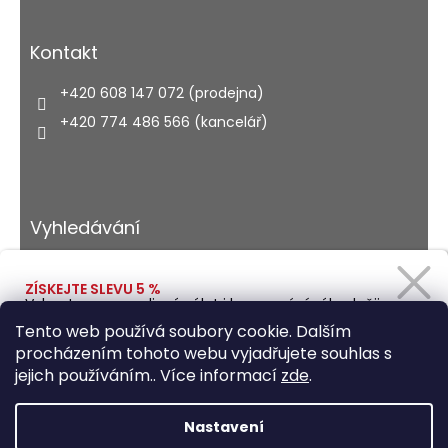
Kontakt
+420 608 147 072 (prodejna)
+420 774 486 566 (kancelář)
Vyhledávání
ZÍSKEJTE SLEVU 5 %
Vybavte se na rodinný výlet i kempování výhodněji.
HLEDAT
Zadejte svůj e-mail a obratem Vám pošleme
Tento web používá soubory cookie. Dalším
slevový kód.
procházením tohoto webu vyjadřujete souhlas s
jejich používáním.. Více informací
zde
.
Vytvořil Shoptet
Ano, chci se přihlásit
Nastavení