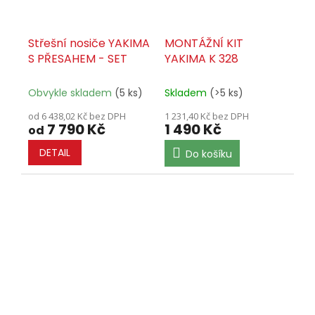
Střešní nosiče YAKIMA
MONTÁŽNÍ KIT
S PŘESAHEM - SET
YAKIMA K 328
Obvykle skladem
(5 ks)
Skladem
(>5 ks)
od 6 438,02 Kč bez DPH
1 231,40 Kč bez DPH
7 790 Kč
1 490 Kč
od
DETAIL
Do košíku