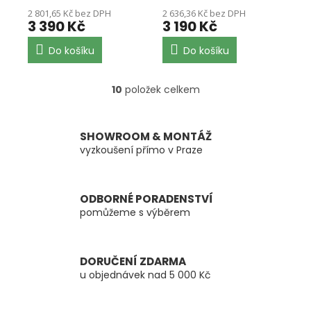
2 801,65 Kč bez DPH
2 636,36 Kč bez DPH
3 390 Kč
3 190 Kč
Do košíku
Do košíku
10
položek celkem
O
v
l
á
SHOWROOM & MONTÁŽ
d
vyzkoušení přímo v Praze
a
c
í
ODBORNÉ PORADENSTVÍ
p
pomůžeme s výběrem
r
v
k
y
DORUČENÍ ZDARMA
v
u objednávek nad 5 000 Kč
ý
p
i