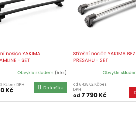
šní nosiče YAKIMA
Střešní nosiče YAKIMA BEZ
AMLINE - SET
PŘESAHU - SET
Obvykle skladem
(5 ks)
Obvykle sklad
od 6 438,02 Kč bez
75 Kč bez DPH
Do košíku
90 Kč
DPH
7 790 Kč
od