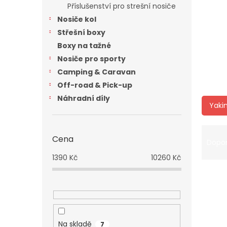
a
Příslušenství pro strešní nosiče
n
Nosiče kol
e
Střešní boxy
l
Boxy na tažné
Nosiče pro sporty
Camping & Caravan
Off-road & Pick-up
Náhradní díly
Yaki
Ř
Cena
a
Dopo
z
1390
Kč
10260
Kč
e
V
n
ý
í
p
p
i
r
s
o
Na skladě
7