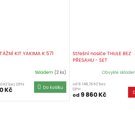
ÁŽNÍ KIT YAKIMA K 571
Střešní nosiče THULE BEZ
PŘESAHU - SET
Skladem
(2 ks)
Obvykle sklad
od 8 148,76 Kč bez
40 Kč bez DPH
Do košíku
90 Kč
DPH
9 860 Kč
od