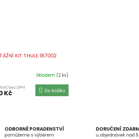
ÁŽNÍ KIT THULE 187002
Skladem
(2 ks)
76 Kč bez DPH
Do košíku
0 Kč
O
v
l
á
ODBORNÉ PORADENSTVÍ
DORUČENÍ ZDAR
d
pomůžeme s výběrem
u objednávek nad 5
a