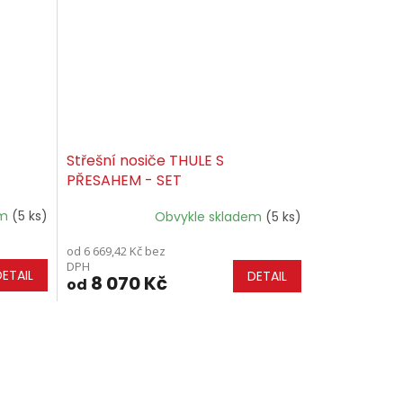
Střešní nosiče THULE S
PŘESAHEM - SET
em
(5 ks)
Obvykle skladem
(5 ks)
od 6 669,42 Kč bez
DPH
DETAIL
DETAIL
8 070 Kč
od