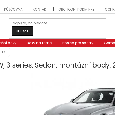
PŮJČOVNA
KONTAKT
OBCHODNÍ PODMÍNKY
OCHR
HLEDAT
řešní boxy
Boxy na tažné
Nosiče pro sporty
Campi
SETY
, 3 series, Sedan, montážní body, 