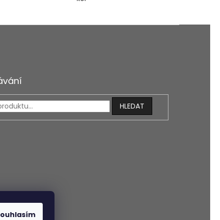
ávání
HLEDAT
ouhlasím