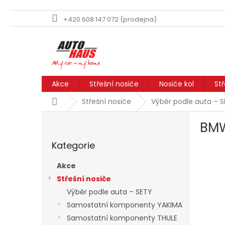
+420 608 147 072 (prodejna)
Přejít
na
obsah
Akce
Střešní nosiče
Nosiče kol
St
Domů
Střešní nosiče
Výběr podle auta – 
P
BMW
o
Přeskočit
s
Kategorie
kategorie
t
r
Akce
a
Střešní nosiče
n
Výběr podle auta – SETY
n
í
Samostatní komponenty YAKIMA
p
Samostatní komponenty THULE