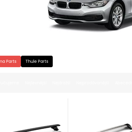
ma Parts
Thule Parts
ručujeme
Nejlevnější
Nejdražší
Nejprodávanější
Abeced