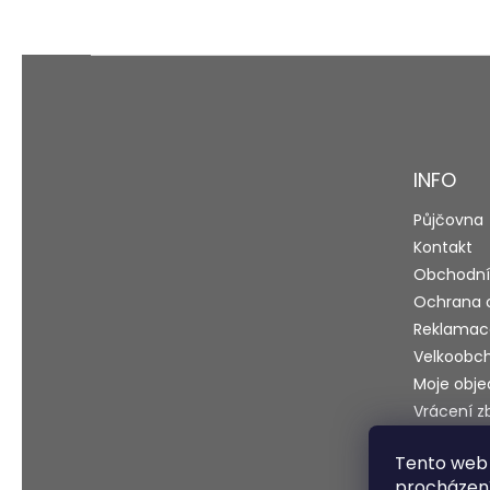
Z
á
p
a
t
INFO
í
Půjčovna
Kontakt
Obchodní
Ochrana 
Reklamac
Velkoobc
Moje obj
Vrácení z
Blog
Tento web 
Testy a r
procházení