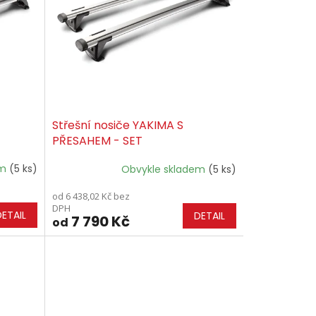
Střešní nosiče YAKIMA S
PŘESAHEM - SET
em
(5 ks)
Obvykle skladem
(5 ks)
od 6 438,02 Kč bez
DPH
DETAIL
DETAIL
7 790 Kč
od