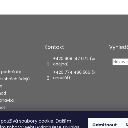
c
í
p
r
v
k
y
v
Kontakt
Vyhled
ý
p
i
+420 608 147 072 (pr
s
odejna)
u
 podmínky
+420 774 486 566 (k
ancelář)
osobních údajů
e
hod
ednávka
boží
používá soubory cookie. Dalším
ecenze
Odmítnout
S
m tohoto webu vyjadřujete souhlas