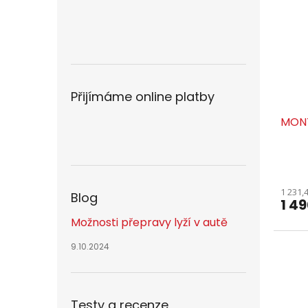
Přijímáme online platby
MONT
1 231,
Blog
1 4
Možnosti přepravy lyží v autě
9.10.2024
Testy a recenze