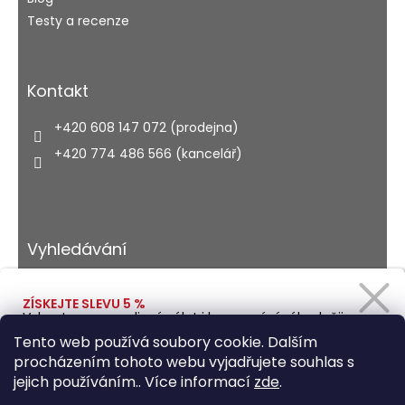
Testy a recenze
Kontakt
+420 608 147 072 (prodejna)
+420 774 486 566 (kancelář)
Vyhledávání
ZÍSKEJTE SLEVU 5 %
Vybavte se na rodinný výlet i kempování výhodněji.
HLEDAT
Zadejte svůj e-mail a obratem Vám pošleme
Tento web používá soubory cookie. Dalším
slevový kód.
procházením tohoto webu vyjadřujete souhlas s
jejich používáním.. Více informací
zde
.
Vytvořil Shoptet