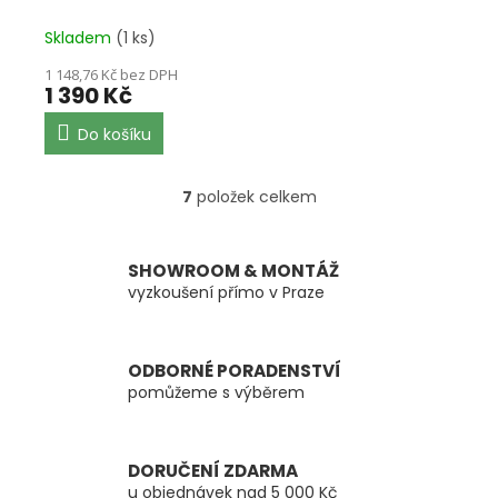
Skladem
(1 ks)
1 148,76 Kč bez DPH
1 390 Kč
Do košíku
7
položek celkem
O
v
l
á
SHOWROOM & MONTÁŽ
d
vyzkoušení přímo v Praze
a
c
í
ODBORNÉ PORADENSTVÍ
p
pomůžeme s výběrem
r
v
k
y
DORUČENÍ ZDARMA
v
u objednávek nad 5 000 Kč