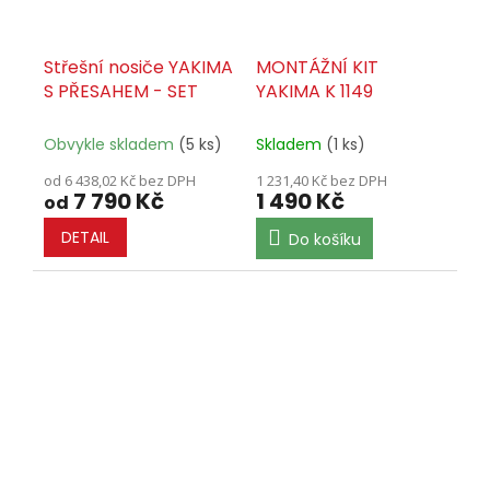
Střešní nosiče YAKIMA
MONTÁŽNÍ KIT
S PŘESAHEM - SET
YAKIMA K 1149
Obvykle skladem
(5 ks)
Skladem
(1 ks)
od 6 438,02 Kč bez DPH
1 231,40 Kč bez DPH
7 790 Kč
1 490 Kč
od
DETAIL
Do košíku