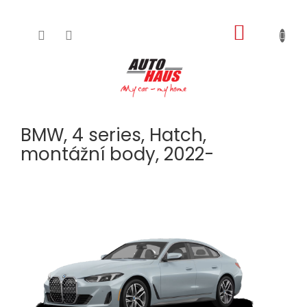
NÁKUPNÍ
Přejít
na
KOŠÍK
obsah
BMW, 4 series, Hatch,
montážní body, 2022-