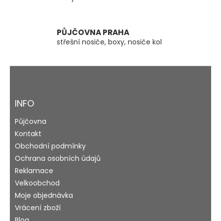
ý
p
i
s
PŮJČOVNA PRAHA
u
střešní nosiče, boxy, nosiče kol
Z
á
p
a
INFO
t
Půjčovna
í
Kontakt
Obchodní podmínky
Ochrana osobních údajů
Reklamace
Velkoobchod
Moje objednávka
Vrácení zboží
Blog