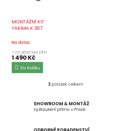
MONTÁŽNÍ KIT
YAKIMA K 367
Na dotaz
1 231,40 Kč bez DPH
1 490 Kč
Do košíku
3
položek celkem
O
v
l
á
SHOWROOM & MONTÁŽ
d
vyzkoušení přímo v Praze
a
c
í
ODBORNÉ PORADENSTVÍ