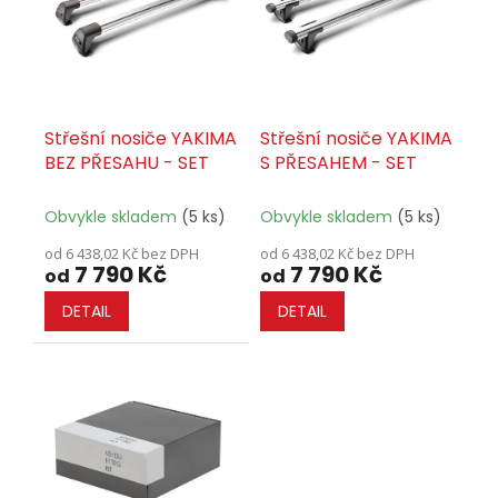
t
s
ů
p
r
o
d
u
Střešní nosiče YAKIMA
Střešní nosiče YAKIMA
k
BEZ PŘESAHU - SET
S PŘESAHEM - SET
t
ů
Obvykle skladem
(5 ks)
Obvykle skladem
(5 ks)
od 6 438,02 Kč bez DPH
od 6 438,02 Kč bez DPH
7 790 Kč
7 790 Kč
od
od
DETAIL
DETAIL