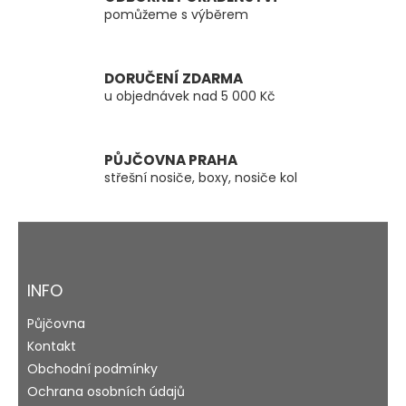
p
pomůžeme s výběrem
r
v
k
y
DORUČENÍ ZDARMA
v
u objednávek nad 5 000 Kč
ý
p
i
s
PŮJČOVNA PRAHA
u
střešní nosiče, boxy, nosiče kol
Z
á
p
a
INFO
t
Půjčovna
í
Kontakt
Obchodní podmínky
Ochrana osobních údajů