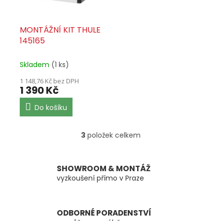
MONTÁŽNÍ KIT THULE
145165
Skladem
(1 ks)
1 148,76 Kč bez DPH
1 390 Kč
Do košíku
3
položek celkem
O
v
l
á
SHOWROOM & MONTÁŽ
d
vyzkoušení přímo v Praze
a
c
í
ODBORNÉ PORADENSTVÍ
p