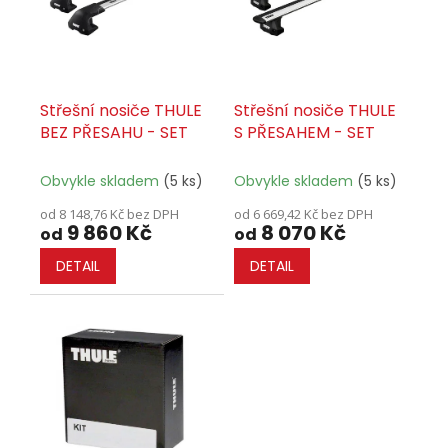
ů
p
r
o
d
u
Střešní nosiče THULE
Střešní nosiče THULE
k
BEZ PŘESAHU - SET
S PŘESAHEM - SET
t
ů
Obvykle skladem
(5 ks)
Obvykle skladem
(5 ks)
od 8 148,76 Kč bez DPH
od 6 669,42 Kč bez DPH
9 860 Kč
8 070 Kč
od
od
DETAIL
DETAIL