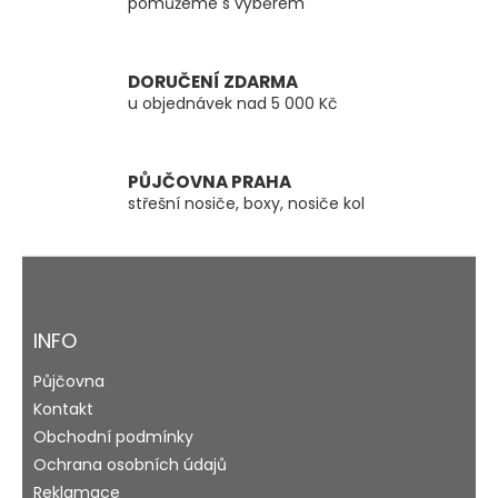
pomůžeme s výběrem
r
v
k
y
DORUČENÍ ZDARMA
v
u objednávek nad 5 000 Kč
ý
p
i
s
PŮJČOVNA PRAHA
u
střešní nosiče, boxy, nosiče kol
Z
á
p
a
INFO
t
Půjčovna
í
Kontakt
Obchodní podmínky
Ochrana osobních údajů
Reklamace