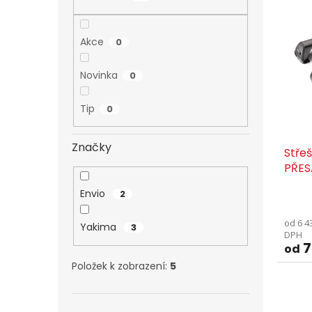
i
r
s
o
p
d
Akce
0
r
u
o
k
Novinka
0
d
t
u
ů
k
Tip
0
t
ů
Značky
Stře
PŘES
Envio
2
od 6 4
Yakima
3
DPH
7
od
Položek k zobrazení:
5