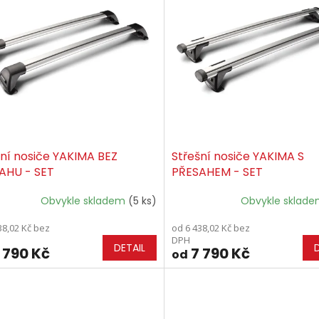
šní nosiče YAKIMA BEZ
Střešní nosiče YAKIMA S
AHU - SET
PŘESAHEM - SET
Obvykle skladem
(5 ks)
Obvykle sklad
38,02 Kč bez
od 6 438,02 Kč bez
DPH
DETAIL
 790 Kč
7 790 Kč
od