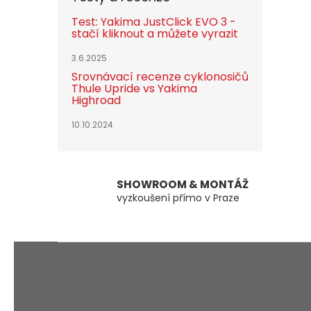
Test: Yakima JustClick EVO 3 -
stačí kliknout a můžete vyrazit
3.6.2025
Srovnávací recenze cyklonosičů
Thule Upride vs Yakima
Highroad
10.10.2024
SHOWROOM & MONTÁŽ
vyzkoušení přímo v Praze
Z
á
p
a
t