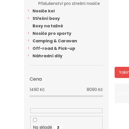
a
Příslušenství pro strešní nosiče
n
Nosiče kol
e
Střešní boxy
l
Boxy na tažné
Nosiče pro sporty
Camping & Caravan
Off-road & Pick-up
Náhradní díly
Yaki
Cena
Ř
1490
Kč
8090
Kč
a
Dopo
z
e
V
n
ý
í
p
p
Na skladě
3