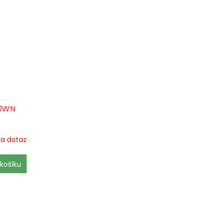
20WN
a dotaz
košíku