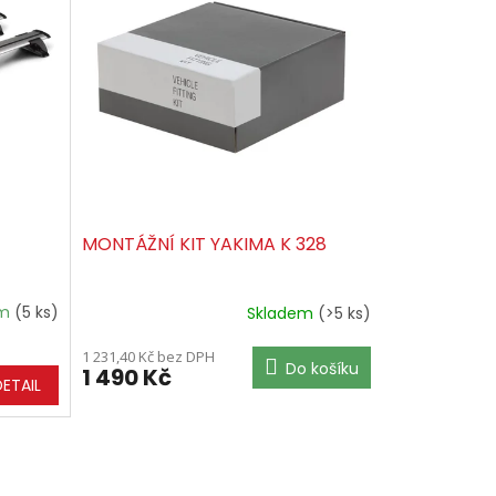
MONTÁŽNÍ KIT YAKIMA K 328
em
(5 ks)
Skladem
(>5 ks)
1 231,40 Kč bez DPH
Do košíku
1 490 Kč
DETAIL