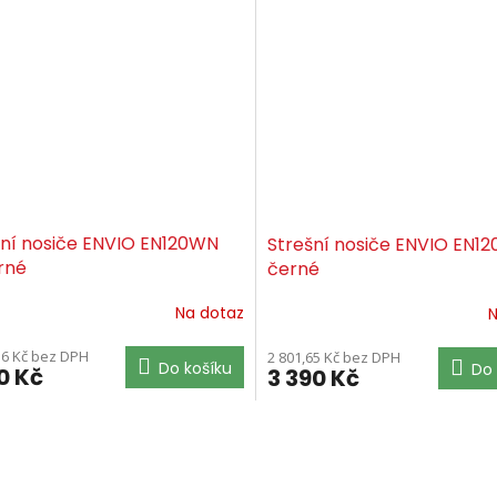
šní nosiče ENVIO EN120WN
Strešní nosiče ENVIO EN1
rné
černé
Na dotaz
N
36 Kč bez DPH
2 801,65 Kč bez DPH
Do košíku
Do 
0 Kč
3 390 Kč
O
v
l
á