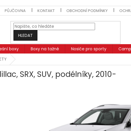
PŮJČOVNA
KONTAKT
OBCHODNÍ PODMÍNKY
OCHR
HLEDAT
řešní boxy
Boxy na tažné
Nosiče pro sporty
Campi
SETY
llac, SRX, SUV, podélníky, 2010-