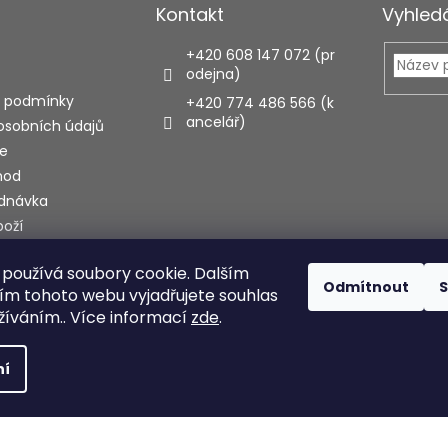
Kontakt
Vyhled
+420 608 147 072 (pr
odejna)
 podmínky
+420 774 486 566 (k
ancelář)
osobních údajů
e
hod
ednávka
boží
používá soubory cookie. Dalším
ecenze
Odmítnout
S
m tohoto webu vyjadřujete souhlas
užíváním.. Více informací
zde
.
hrazena.
Upravit nastavení cookies
ní