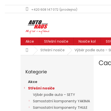
+420 608 147 072 (prodejna)
Přejít
na
obsah
Akce
Střešní nosiče
Nosiče kol
St
Domů
Střešní nosiče
Výběr podle auta – 
P
Cadi
o
Přeskočit
s
Kategorie
kategorie
t
r
Akce
a
Střešní nosiče
n
Výběr podle auta – SETY
n
í
Samostatní komponenty YAKIMA
p
Samostatní komponenty THULE