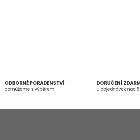
d
a
c
í
p
r
v
k
y
v
ý
p
i
s
ODBORNÉ PORADENSTVÍ
DORUČENÍ ZDAR
u
pomůžeme s výběrem
u objednávek nad 5