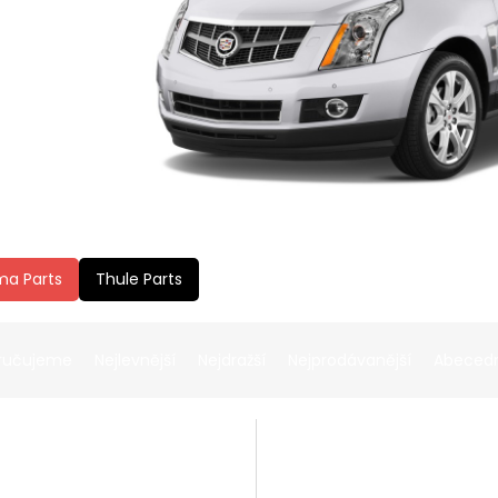
ma Parts
Thule Parts
ručujeme
Nejlevnější
Nejdražší
Nejprodávanější
Abeced