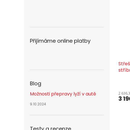
Přijímáme online platby
Stře
stříb
Blog
Možnosti přepravy lyží v autě
2 636,
3 19
9.10.2024
Testy a recenze