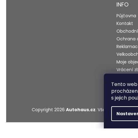
INFO
í
Půjčovna
Kontakt
Obchodní
Ochrana 
Reklamac
Velkoobc
Moje obj
Vrácení z
Blog
Tento web 
Testy a r
procházení
s jejich po
Copyright 2026
Autohaus.cz
. Všechna práva vy
Nastave