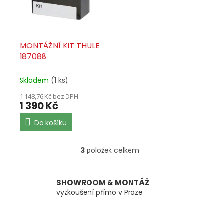
MONTÁŽNÍ KIT THULE
187088
Skladem
(1 ks)
1 148,76 Kč bez DPH
1 390 Kč
Do košíku
3
položek celkem
O
v
l
á
SHOWROOM & MONTÁŽ
d
vyzkoušení přímo v Praze
a
c