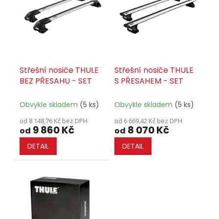
i
t
s
ů
p
r
o
d
u
Střešní nosiče THULE
Střešní nosiče THULE
k
BEZ PŘESAHU - SET
S PŘESAHEM - SET
t
ů
Obvykle skladem
(5 ks)
Obvykle skladem
(5 ks)
od 8 148,76 Kč bez DPH
od 6 669,42 Kč bez DPH
9 860 Kč
8 070 Kč
od
od
DETAIL
DETAIL