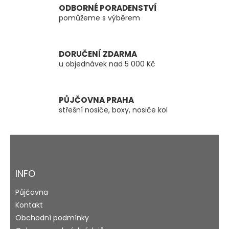
í
ODBORNÉ PORADENSTVÍ
p
pomůžeme s výběrem
r
v
k
y
DORUČENÍ ZDARMA
v
u objednávek nad 5 000 Kč
ý
p
i
s
PŮJČOVNA PRAHA
u
střešní nosiče, boxy, nosiče kol
Z
á
p
a
INFO
t
Půjčovna
í
Kontakt
Obchodní podmínky