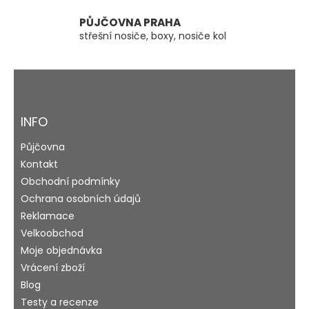
i
s
PŮJČOVNA PRAHA
u
střešní nosiče, boxy, nosiče kol
Z
á
p
a
INFO
t
Půjčovna
í
Kontakt
Obchodní podmínky
Ochrana osobních údajů
Reklamace
Velkoobchod
Moje objednávka
Vrácení zboží
Blog
Testy a recenze