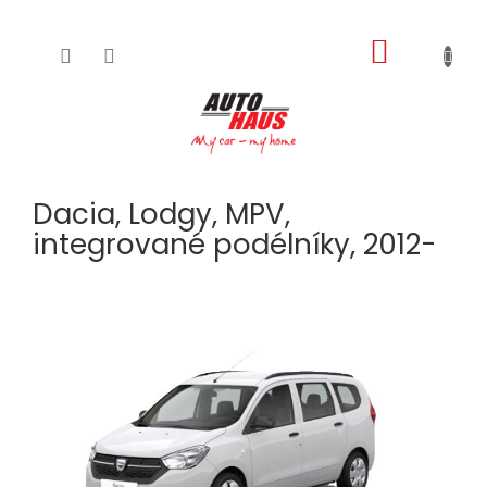
NÁKUPNÍ
Přejít
na
KOŠÍK
obsah
Dacia, Lodgy, MPV,
integrované podélníky, 2012-