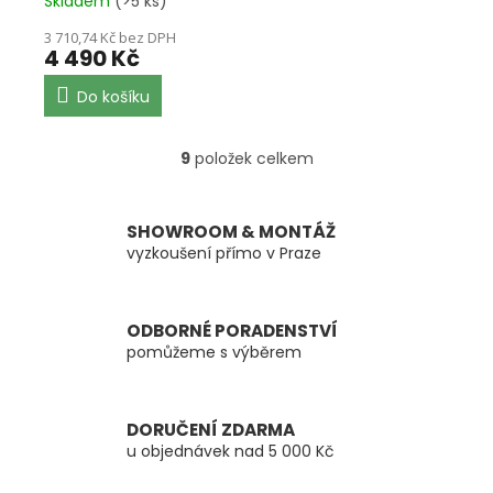
Skladem
(>5 ks)
3 710,74 Kč bez DPH
4 490 Kč
Do košíku
9
položek celkem
O
v
l
á
SHOWROOM & MONTÁŽ
d
vyzkoušení přímo v Praze
a
c
í
ODBORNÉ PORADENSTVÍ
p
pomůžeme s výběrem
r
v
k
y
DORUČENÍ ZDARMA
v
u objednávek nad 5 000 Kč
ý
p