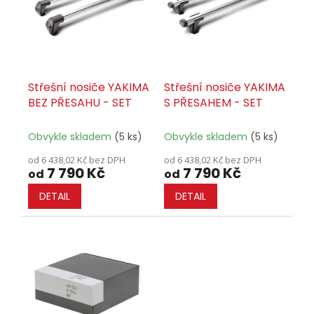
t
s
ů
p
r
o
d
u
Střešní nosiče YAKIMA
Střešní nosiče YAKIMA
k
BEZ PŘESAHU - SET
S PŘESAHEM - SET
t
ů
Obvykle skladem
(5 ks)
Obvykle skladem
(5 ks)
od 6 438,02 Kč bez DPH
od 6 438,02 Kč bez DPH
7 790 Kč
7 790 Kč
od
od
DETAIL
DETAIL