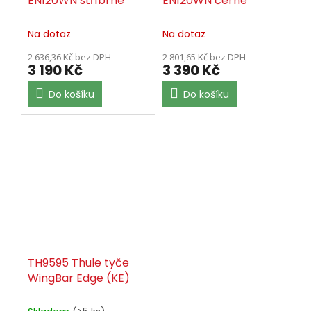
EN120WN stříbrné
EN120WN černé
Na dotaz
Na dotaz
2 636,36 Kč bez DPH
2 801,65 Kč bez DPH
3 190 Kč
3 390 Kč
Do košíku
Do košíku
TH9595 Thule tyče
WingBar Edge (KE)