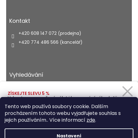
Kontakt
+420 608 147 072 (prodejna)
+420 774 486 566 (kancelář)
Vyhledávání
ZÍSKEJTE SLEVU 5 %
Vybavte se na rodinný výlet i kempování výhodněji.
HLEDAT
Zadejte svůj e-mail a obratem Vám pošleme
Tento web používá soubory cookie. Dalším
slevový kód.
procházením tohoto webu vyjadřujete souhlas s
jejich používáním.. Více informací
zde
.
Vytvořil Shoptet
Ano, chci se přihlásit
Nastavení