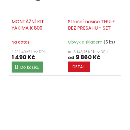
MONTÁŽNÍ KIT
Střešní nosiče THULE
YAKIMA K 809
BEZ PŘESAHU - SET
Na dotaz
Obvykle skladem
(5 ks)
1 231,40 Kč bez DPH
od 8 148,76 Kč bez DPH
1 490 Kč
9 860 Kč
od
DETAIL
Do košíku