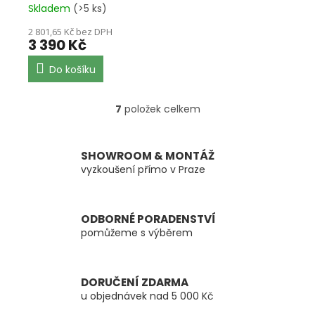
Skladem
(>5 ks)
2 801,65 Kč bez DPH
3 390 Kč
Do košíku
7
položek celkem
O
v
l
á
SHOWROOM & MONTÁŽ
d
vyzkoušení přímo v Praze
a
c
í
ODBORNÉ PORADENSTVÍ
p
pomůžeme s výběrem
r
v
k
y
DORUČENÍ ZDARMA
v
u objednávek nad 5 000 Kč
ý