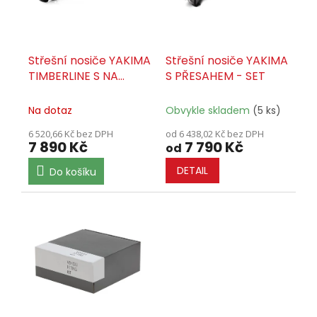
r
o
d
u
Střešní nosiče YAKIMA
Střešní nosiče YAKIMA
k
TIMBERLINE S NA
S PŘESAHEM - SET
t
PODÉLNÍKY - SET
ů
Na dotaz
Obvykle skladem
(5 ks)
6 520,66 Kč bez DPH
od 6 438,02 Kč bez DPH
7 890 Kč
7 790 Kč
od
DETAIL
Do košíku