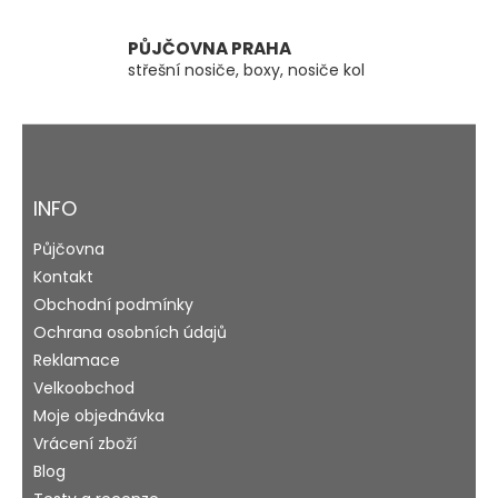
p
i
s
PŮJČOVNA PRAHA
u
střešní nosiče, boxy, nosiče kol
Z
á
p
a
INFO
t
Půjčovna
í
Kontakt
Obchodní podmínky
Ochrana osobních údajů
Reklamace
Velkoobchod
Moje objednávka
Vrácení zboží
Blog