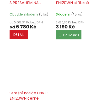
S PŘESAHEM NA
EN120WN stříbrné
PODÉLNÍKY - SET
Obvykle skladem
(5 ks)
Skladem
(>5 ks)
od 5 603,31 Kč bez DPH
2 636,36 Kč bez DPH
6 780 Kč
3 190 Kč
od
DETAIL
Do košíku
Strešní nosiče ENVIO
EN120WN černé