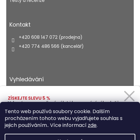
Testy a recenze
Kontakt
+420 608 147 072 (prodejna)
+420 774 486 566 (kancelář)
Vyhledávání
ZÍSKEJTE SLEVU 5 %
Vybavte se na rodinný výlet i kempování výhodněji.
HLEDAT
Zadejte svůj e-mail a obratem Vám pošleme
Tento web používá soubory cookie. Dalším
slevový kód.
procházením tohoto webu vyjadřujete souhlas s
jejich používáním.. Více informací
zde
.
Vytvořil Shoptet
Ano, chci se přihlásit