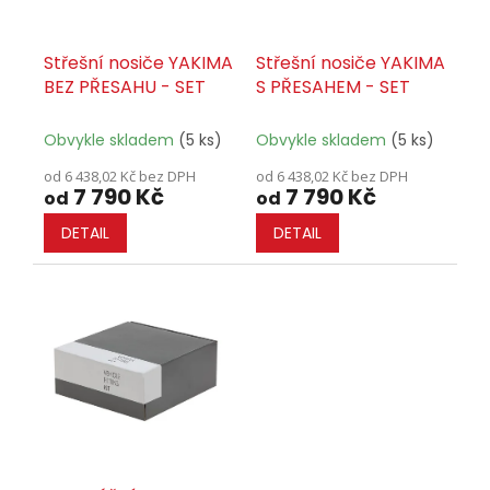
o
d
u
Střešní nosiče YAKIMA
Střešní nosiče YAKIMA
k
BEZ PŘESAHU - SET
S PŘESAHEM - SET
t
ů
Obvykle skladem
(5 ks)
Obvykle skladem
(5 ks)
od 6 438,02 Kč bez DPH
od 6 438,02 Kč bez DPH
7 790 Kč
7 790 Kč
od
od
DETAIL
DETAIL