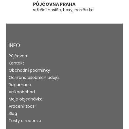
s
PŮJČOVNA PRAHA
u
střešní nosiče, boxy, nosiče kol
Z
á
p
a
INFO
t
Půjčovna
í
Kontakt
Obchodní podmínky
Ochrana osobních údajů
Reklamace
Velkoobchod
Moje objednávka
Vrácení zboží
Blog
Testy a recenze