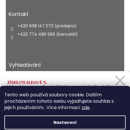
Kontakt
+420 608 147 072 (prodejna)
+420 774 486 566 (kancelář)
Vyhledávání
ZÍSKEJTE SLEVU 5 %
Vybavte se na rodinný výlet i kempování výhodněji.
HLEDAT
Zadejte svůj e-mail a obratem Vám pošleme
Tento web používá soubory cookie. Dalším
slevový kód.
procházením tohoto webu vyjadřujete souhlas s
jejich používáním.. Více informací
zde
.
Vytvořil Shoptet
Ano, chci se přihlásit
Nastavení