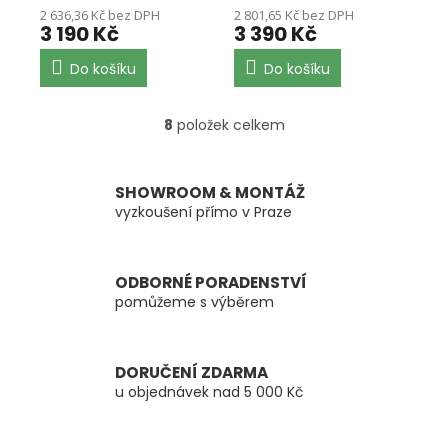
2 636,36 Kč bez DPH
2 801,65 Kč bez DPH
3 190 Kč
3 390 Kč
Do košíku
Do košíku
8
položek celkem
O
v
l
á
SHOWROOM & MONTÁŽ
d
vyzkoušení přímo v Praze
a
c
í
ODBORNÉ PORADENSTVÍ
p
pomůžeme s výběrem
r
v
k
y
DORUČENÍ ZDARMA
v
u objednávek nad 5 000 Kč
ý
p
i