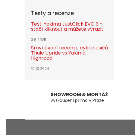
Testy a recenze
Test: Yakima JustClick EVO 3 -
stačí kliknout a můžete vyrazit
3.6.2025
Srovnávací recenze cyklonosičů
Thule Upride vs Yakima
Highroad
10.10.2024
SHOWROOM & MONTÁŽ
vyzkoušení přímo v Praze
Z
á