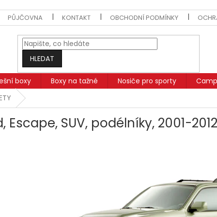
PŮJČOVNA
KONTAKT
OBCHODNÍ PODMÍNKY
OCHR
HLEDAT
řešní boxy
Boxy na tažné
Nosiče pro sporty
Campi
SETY
d, Escape, SUV, podélníky, 2001-201