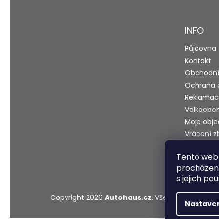
p
a
t
INFO
í
Půjčovna
Kontakt
Obchodní
Ochrana 
Reklamac
Velkoobc
Moje obj
Vrácení z
Blog
Tento web 
Testy a r
procházení
s jejich po
Copyright 2026
Autohaus.cz
. Všechna práva vy
Nastave