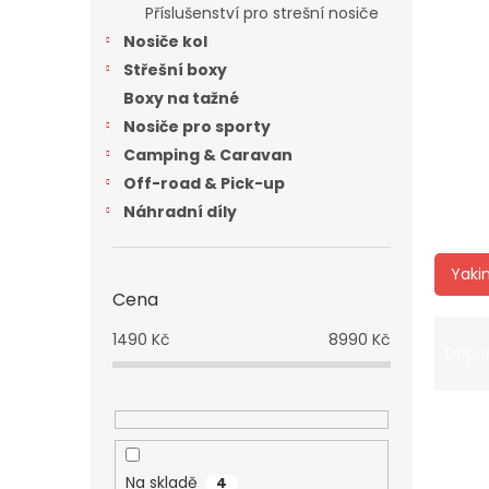
a
Příslušenství pro strešní nosiče
n
Nosiče kol
e
Střešní boxy
l
Boxy na tažné
Nosiče pro sporty
Camping & Caravan
Off-road & Pick-up
Náhradní díly
Yaki
Cena
Ř
1490
Kč
8990
Kč
a
Dopo
z
e
V
n
ý
í
p
p
Na skladě
4