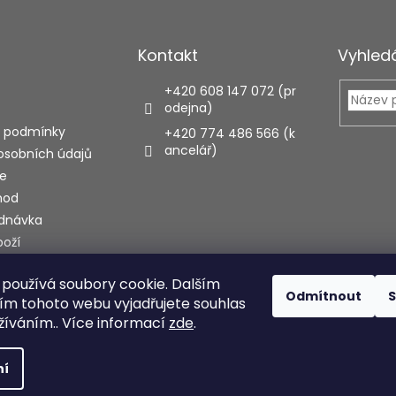
Kontakt
Vyhled
+420 608 147 072 (pr
odejna)
 podmínky
+420 774 486 566 (k
ancelář)
osobních údajů
e
hod
ednávka
boží
používá soubory cookie. Dalším
ecenze
Odmítnout
S
m tohoto webu vyjadřujete souhlas
užíváním.. Více informací
zde
.
hrazena.
Upravit nastavení cookies
ní