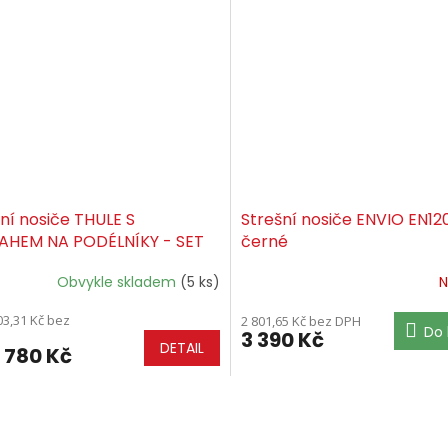
ní nosiče THULE S
Strešní nosiče ENVIO EN1
AHEM NA PODÉLNÍKY - SET
černé
Obvykle skladem
(5 ks)
N
03,31 Kč bez
2 801,65 Kč bez DPH
Do 
3 390 Kč
DETAIL
 780 Kč
O
v
l