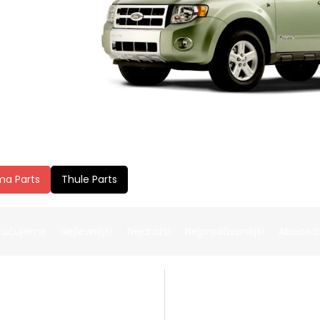
ma Parts
Thule Parts
ručujeme
Nejlevnější
Nejdražší
Nejprodávanější
Abeced