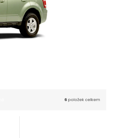
ně
6
položek celkem