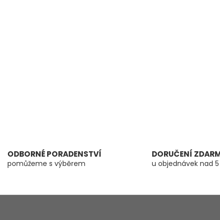
á
d
a
c
í
p
r
v
k
y
v
ý
p
i
s
u
ODBORNÉ PORADENSTVÍ
DORUČENÍ ZDAR
pomůžeme s výběrem
u objednávek nad 5