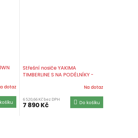
20WN
Střešní nosiče YAKIMA
TIMBERLINE S NA PODÉLNÍKY -
SET
a dotaz
Na dotaz
6 520,66 Kč bez DPH
košíku
Do košíku
7 890 Kč