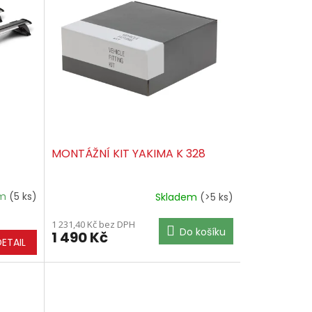
MONTÁŽNÍ KIT YAKIMA K 328
em
(5 ks)
Skladem
(>5 ks)
1 231,40 Kč bez DPH
Do košíku
1 490 Kč
DETAIL