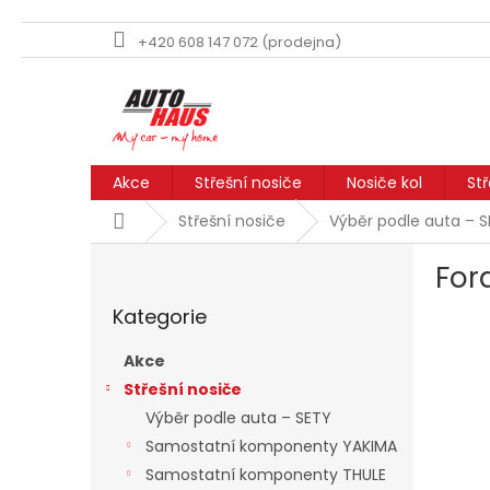
+420 608 147 072 (prodejna)
Přejít
na
obsah
Akce
Střešní nosiče
Nosiče kol
St
Domů
Střešní nosiče
Výběr podle auta – 
P
For
o
Přeskočit
s
Kategorie
kategorie
t
r
Akce
a
Střešní nosiče
n
Výběr podle auta – SETY
n
í
Samostatní komponenty YAKIMA
p
Samostatní komponenty THULE