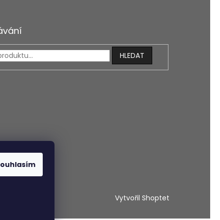
ávání
HLEDAT
ouhlasím
Vytvořil Shoptet