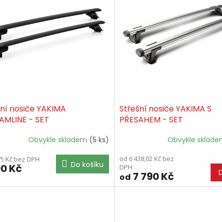
šní nosiče YAKIMA
Střešní nosiče YAKIMA S
AMLINE - SET
PŘESAHEM - SET
Obvykle skladem
(5 ks)
Obvykle sklad
od 6 438,02 Kč bez
75 Kč bez DPH
Do košíku
90 Kč
DPH
7 790 Kč
od