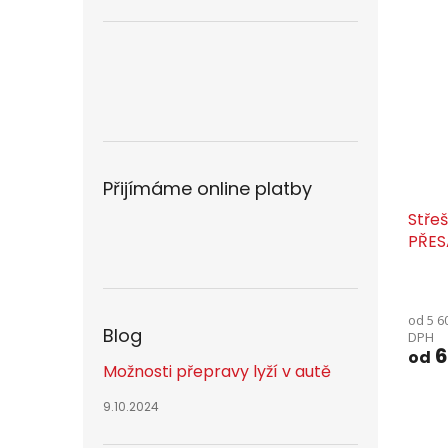
Přijímáme online platby
Střeš
PŘES
od 5 6
Blog
DPH
6
od
Možnosti přepravy lyží v autě
9.10.2024