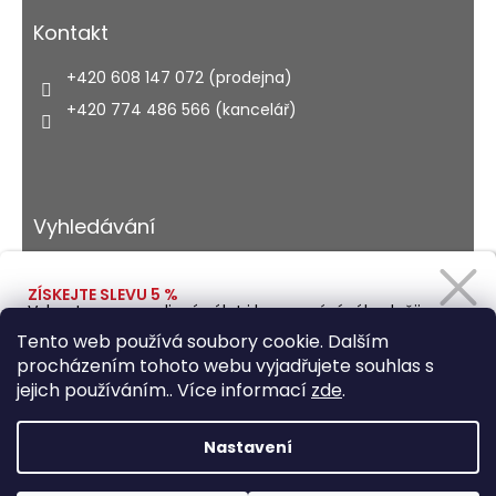
Kontakt
+420 608 147 072 (prodejna)
+420 774 486 566 (kancelář)
Vyhledávání
ZÍSKEJTE SLEVU 5 %
Vybavte se na rodinný výlet i kempování výhodněji.
HLEDAT
Zadejte svůj e-mail a obratem Vám pošleme
Tento web používá soubory cookie. Dalším
slevový kód.
procházením tohoto webu vyjadřujete souhlas s
jejich používáním.. Více informací
zde
.
Vytvořil Shoptet
Ano, chci se přihlásit
Nastavení
Copyright 2026
Autohaus.cz
. Všechna práva
Zásady zpracování osobních údajů