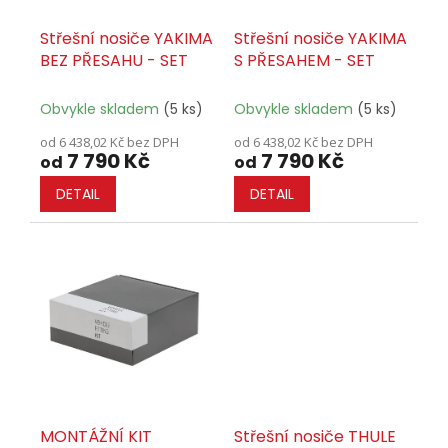
d
u
Střešní nosiče YAKIMA
Střešní nosiče YAKIMA
k
BEZ PŘESAHU - SET
S PŘESAHEM - SET
t
ů
Obvykle skladem
(5 ks)
Obvykle skladem
(5 ks)
od 6 438,02 Kč bez DPH
od 6 438,02 Kč bez DPH
7 790 Kč
7 790 Kč
od
od
DETAIL
DETAIL
MONTÁŽNÍ KIT
Střešní nosiče THULE