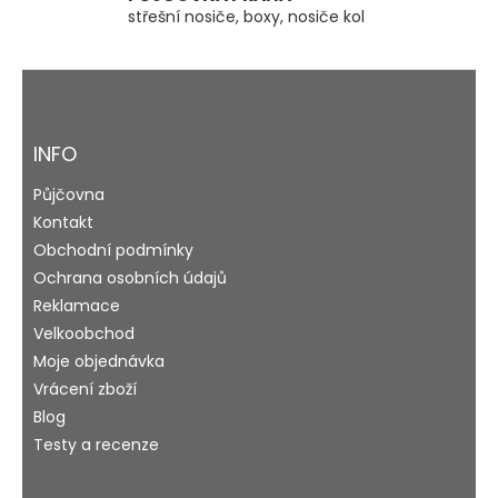
u
střešní nosiče, boxy, nosiče kol
Z
á
p
a
INFO
t
Půjčovna
í
Kontakt
Obchodní podmínky
Ochrana osobních údajů
Reklamace
Velkoobchod
Moje objednávka
Vrácení zboží
Blog
Testy a recenze