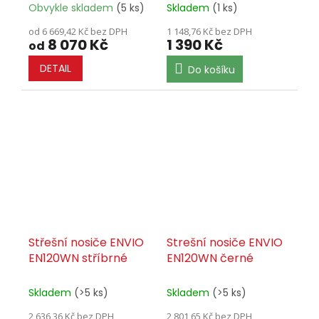
Obvykle skladem
(5 ks)
Skladem
(1 ks)
od 6 669,42 Kč bez DPH
1 148,76 Kč bez DPH
8 070 Kč
1 390 Kč
od
DETAIL
Do košíku
Střešní nosiče ENVIO
Strešní nosiče ENVIO
EN120WN stříbrné
EN120WN černé
Skladem
(>5 ks)
Skladem
(>5 ks)
2 636,36 Kč bez DPH
2 801,65 Kč bez DPH