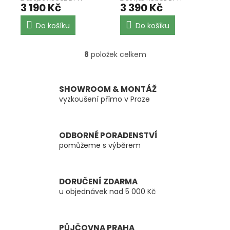
3 190 Kč
3 390 Kč
Do košíku
Do košíku
8
položek celkem
O
v
l
á
SHOWROOM & MONTÁŽ
d
vyzkoušení přímo v Praze
a
c
í
ODBORNÉ PORADENSTVÍ
p
pomůžeme s výběrem
r
v
k
y
DORUČENÍ ZDARMA
v
u objednávek nad 5 000 Kč
ý
p
i
s
PŮJČOVNA PRAHA