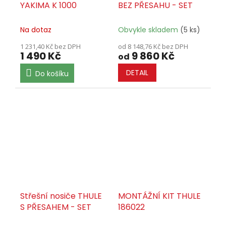
YAKIMA K 1000
BEZ PŘESAHU - SET
Na dotaz
Obvykle skladem
(5 ks)
1 231,40 Kč bez DPH
od 8 148,76 Kč bez DPH
1 490 Kč
9 860 Kč
od
DETAIL
Do košíku
Střešní nosiče THULE
MONTÁŽNÍ KIT THULE
S PŘESAHEM - SET
186022