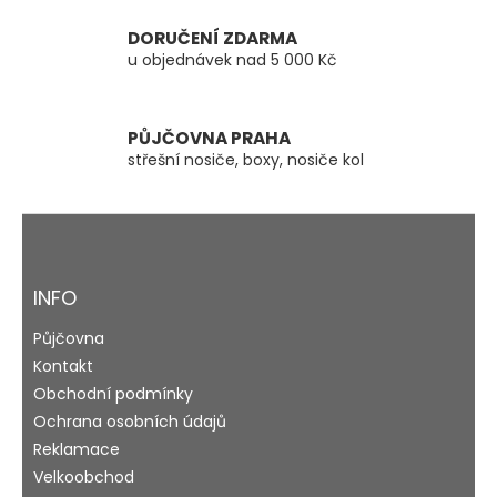
k
y
DORUČENÍ ZDARMA
v
u objednávek nad 5 000 Kč
ý
p
i
s
PŮJČOVNA PRAHA
u
střešní nosiče, boxy, nosiče kol
Z
á
p
a
INFO
t
Půjčovna
í
Kontakt
Obchodní podmínky
Ochrana osobních údajů
Reklamace
Velkoobchod