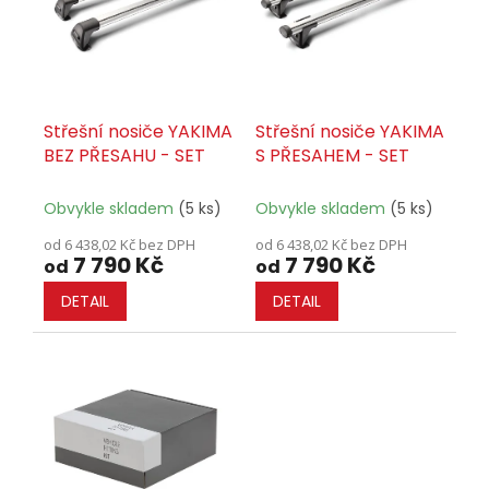
s
ů
p
r
o
d
u
Střešní nosiče YAKIMA
Střešní nosiče YAKIMA
k
BEZ PŘESAHU - SET
S PŘESAHEM - SET
t
ů
Obvykle skladem
(5 ks)
Obvykle skladem
(5 ks)
od 6 438,02 Kč bez DPH
od 6 438,02 Kč bez DPH
7 790 Kč
7 790 Kč
od
od
DETAIL
DETAIL