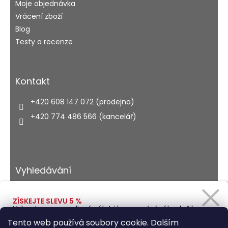
Moje objednávka
Vrácení zboží
Blog
Testy a recenze
Kontakt
+420 608 147 072 (prodejna)
+420 774 486 566 (kancelář)
Vyhledávání
ZÍSKEJTE SLEVU 5 %
Vybavte se na rodinný výlet i kempování výhodněji.
HLEDAT
Zadejte svůj e-mail a obratem Vám pošleme
Tento web používá soubory cookie. Dalším
slevový kód.