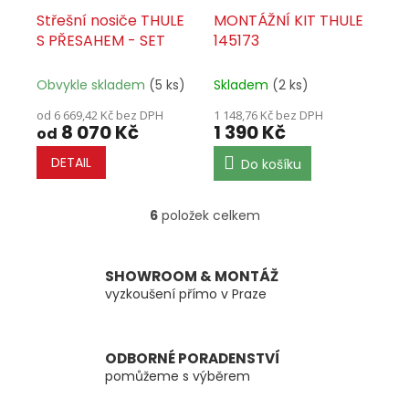
Střešní nosiče THULE
MONTÁŽNÍ KIT THULE
S PŘESAHEM - SET
145173
Obvykle skladem
(5 ks)
Skladem
(2 ks)
od 6 669,42 Kč bez DPH
1 148,76 Kč bez DPH
8 070 Kč
1 390 Kč
od
DETAIL
Do košíku
6
položek celkem
O
v
l
á
SHOWROOM & MONTÁŽ
d
vyzkoušení přímo v Praze
a
c
í
ODBORNÉ PORADENSTVÍ
p
pomůžeme s výběrem
r
v