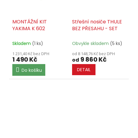
MONTÁŽNÍ KIT
Střešní nosiče THULE
YAKIMA K 602
BEZ PŘESAHU - SET
Skladem
(1 ks)
Obvykle skladem
(5 ks)
1 231,40 Kč bez DPH
od 8 148,76 Kč bez DPH
1 490 Kč
9 860 Kč
od
DETAIL
Do košíku