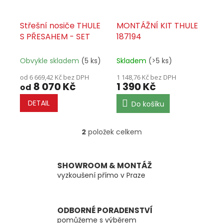
o
d
u
Střešní nosiče THULE
MONTÁŽNÍ KIT THULE
k
S PŘESAHEM - SET
187194
t
ů
Obvykle skladem
(5 ks)
Skladem
(>5 ks)
od 6 669,42 Kč bez DPH
1 148,76 Kč bez DPH
8 070 Kč
1 390 Kč
od
DETAIL
Do košíku
2
položek celkem
O
v
l
á
SHOWROOM & MONTÁŽ
d
vyzkoušení přímo v Praze
a
c
í
ODBORNÉ PORADENSTVÍ
p
pomůžeme s výběrem
r