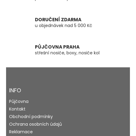
v
k
y
DORUČENÍ ZDARMA
v
u objednávek nad 5 000 Kč
ý
p
i
s
PŮJČOVNA PRAHA
u
střešní nosiče, boxy, nosiče kol
Z
á
p
a
INFO
t
Půjčovna
í
Kontakt
Obchodní podmínky
Ochrana osobních údajů
Reklamace