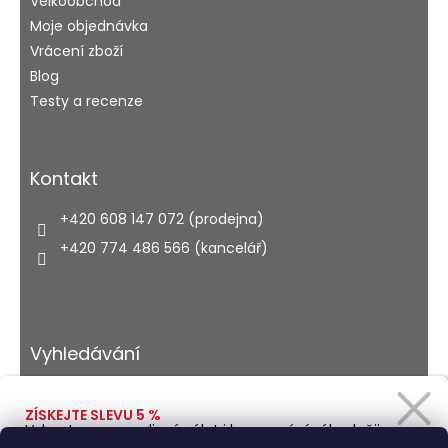
Velkoobchod
Moje objednávka
Vrácení zboží
Blog
Testy a recenze
Kontakt
+420 608 147 072 (prodejna)
+420 774 486 566 (kancelář)
Vyhledávání
ZÍSKEJTE SLEVU 5 %
Vybavte se na rodinný výlet i kempování výhodněji.
HLEDAT
Zadejte svůj e-mail a obratem Vám pošleme