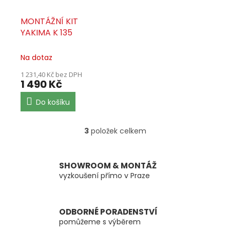
MONTÁŽNÍ KIT
YAKIMA K 135
Na dotaz
1 231,40 Kč bez DPH
1 490 Kč
Do košíku
3
položek celkem
O
v
l
á
SHOWROOM & MONTÁŽ
d
vyzkoušení přímo v Praze
a
c
í
ODBORNÉ PORADENSTVÍ
p
pomůžeme s výběrem
r