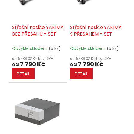
r
o
d
u
Střešní nosiče YAKIMA
Střešní nosiče YAKIMA
k
BEZ PŘESAHU - SET
S PŘESAHEM - SET
t
ů
Obvykle skladem
(5 ks)
Obvykle skladem
(5 ks)
od 6 438,02 Kč bez DPH
od 6 438,02 Kč bez DPH
7 790 Kč
7 790 Kč
od
od
DETAIL
DETAIL