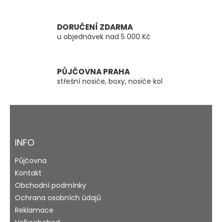
v
k
y
DORUČENÍ ZDARMA
v
u objednávek nad 5 000 Kč
ý
p
i
s
PŮJČOVNA PRAHA
u
střešní nosiče, boxy, nosiče kol
Z
á
p
a
INFO
t
Půjčovna
í
Kontakt
Obchodní podmínky
Ochrana osobních údajů
Reklamace