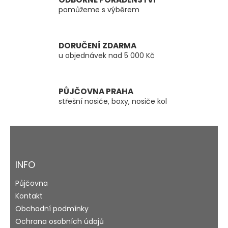
p
pomůžeme s výběrem
r
v
k
y
DORUČENÍ ZDARMA
v
u objednávek nad 5 000 Kč
ý
p
i
s
PŮJČOVNA PRAHA
u
střešní nosiče, boxy, nosiče kol
Z
á
p
a
INFO
t
Půjčovna
í
Kontakt
Obchodní podmínky
Ochrana osobních údajů