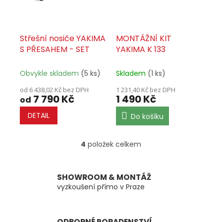
Střešní nosiče YAKIMA
MONTÁŽNÍ KIT
S PŘESAHEM - SET
YAKIMA K 133
Obvykle skladem
(5 ks)
Skladem
(1 ks)
od 6 438,02 Kč bez DPH
1 231,40 Kč bez DPH
7 790 Kč
1 490 Kč
od
DETAIL
Do košíku
4
položek celkem
O
v
l
á
SHOWROOM & MONTÁŽ
d
vyzkoušení přímo v Praze
a
c
í
ODBORNÉ PORADENSTVÍ