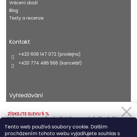
Vrácení zboží
Blog
Testy a recenze
Kontakt
+420 608 147 072 (prodejna)
+420 774 486 566 (kancelář)
Vyhledávání
ZÍSKEJTE SLEVU 5 %
Vybavte se na rodinný výlet i kempování výhodněji.
HLEDAT
Zadejte svůj e-mail a obratem Vám pošleme
Tento web používá soubory cookie. Dalším
slevový kód.
procházením tohoto webu vyjadřujete souhlas s