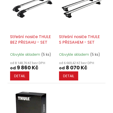
k
i
t
s
ů
p
r
o
d
u
Střešní nosiče THULE
Střešní nosiče THULE
k
BEZ PŘESAHU - SET
S PŘESAHEM - SET
t
ů
Obvykle skladem
(5 ks)
Obvykle skladem
(5 ks)
od 8 148,76 Kč bez DPH
od 6 669,42 Kč bez DPH
9 860 Kč
8 070 Kč
od
od
DETAIL
DETAIL