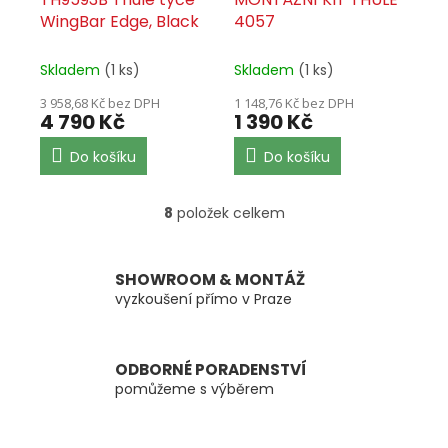
WingBar Edge, Black
4057
Skladem
(1 ks)
Skladem
(1 ks)
3 958,68 Kč bez DPH
1 148,76 Kč bez DPH
4 790 Kč
1 390 Kč
Do košíku
Do košíku
8
položek celkem
O
v
l
á
SHOWROOM & MONTÁŽ
d
vyzkoušení přímo v Praze
a
c
í
ODBORNÉ PORADENSTVÍ
p
pomůžeme s výběrem
r
v
k