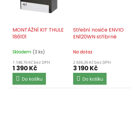
MONTÁŽNÍ KIT THULE
Střešní nosiče ENVIO
186101
EN120WN stříbrné
Skladem
(3 ks)
Na dotaz
1 148,76 Kč bez DPH
2 636,36 Kč bez DPH
1 390 Kč
3 190 Kč
Do košíku
Do košíku