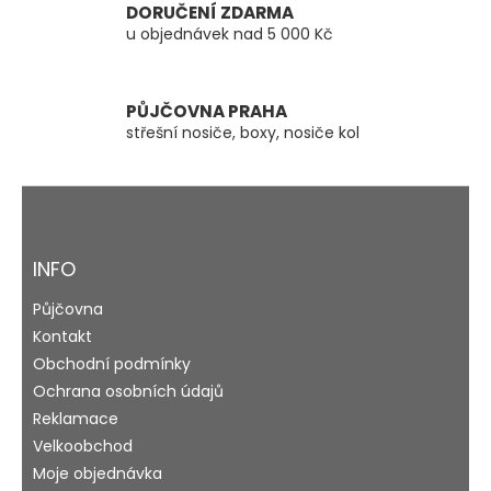
y
DORUČENÍ ZDARMA
v
u objednávek nad 5 000 Kč
ý
p
i
s
PŮJČOVNA PRAHA
u
střešní nosiče, boxy, nosiče kol
Z
á
p
a
INFO
t
Půjčovna
í
Kontakt
Obchodní podmínky
Ochrana osobních údajů
Reklamace
Velkoobchod
Moje objednávka