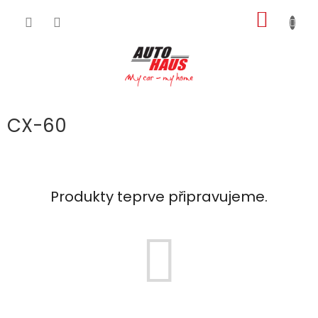
Přejít
NÁKUP
na
obsah
KOŠÍK
CX-60
Produkty teprve připravujeme.