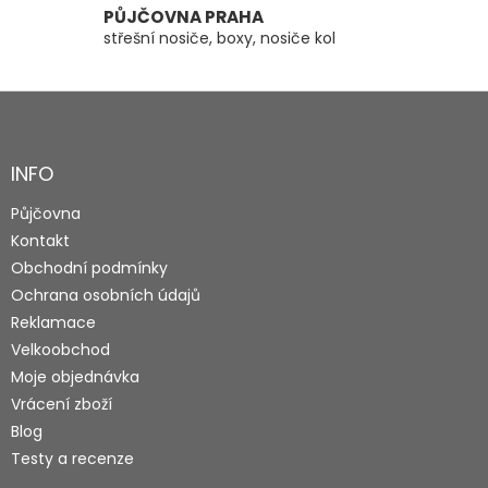
PŮJČOVNA PRAHA
střešní nosiče, boxy, nosiče kol
Z
á
p
a
INFO
t
Půjčovna
í
Kontakt
Obchodní podmínky
Ochrana osobních údajů
Reklamace
Velkoobchod
Moje objednávka
Vrácení zboží
Blog
Testy a recenze