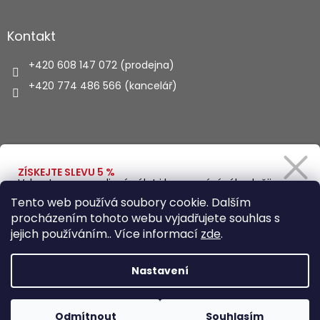
Kontakt
+420 608 147 072 (prodejna)
+420 774 486 566 (kancelář)
Vyhledávání
ZÍSKEJTE SLEVU 5 %
Vybavte se na rodinný výlet i kempování výhodněji.
Zadejte svůj e-mail a obratem Vám pošleme
HLEDAT
Tento web používá soubory cookie. Dalším
slevový kód.
procházením tohoto webu vyjadřujete souhlas s
jejich používáním.. Více informací
zde
.
Vytvořil Shoptet
Ano, chci se přihlásit
Nastavení
Zásady zpracování osobních údajů
Copyright 2026
Autohaus.cz
. Všechna práva vyhrazena.
Odmítnout
Souhlasím
Upravit nastavení cookies