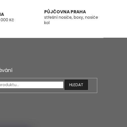
PŮJČOVNA PRAHA
MA
střešní nosiče, boxy, nosiče
 000 Kč
kol
ávání
HLEDAT