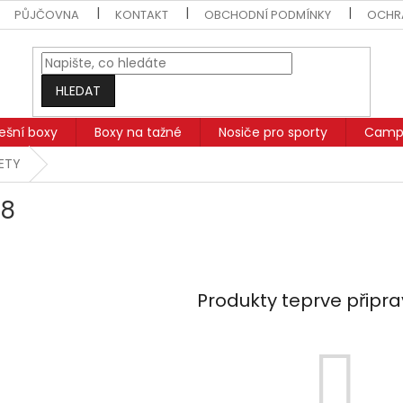
PŮJČOVNA
KONTAKT
OBCHODNÍ PODMÍNKY
OCHR
HLEDAT
řešní boxy
Boxy na tažné
Nosiče pro sporty
Campi
SETY
-8
Produkty teprve připr