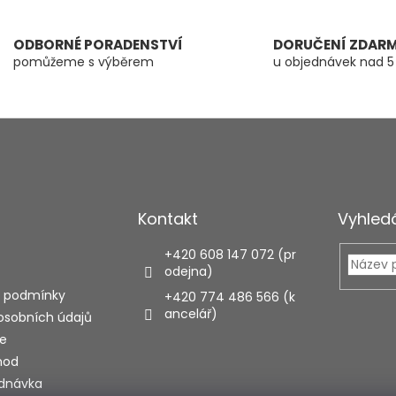
ODBORNÉ PORADENSTVÍ
DORUČENÍ ZDAR
pomůžeme s výběrem
u objednávek nad 5
Kontakt
Vyhled
+420 608 147 072 (pr
odejna)
 podmínky
+420 774 486 566 (k
ancelář)
osobních údajů
e
hod
ednávka