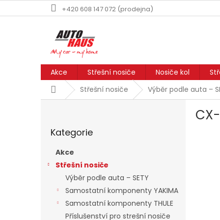
Přejít
+420 608 147 072 (prodejna)
na
obsah
Akce
Střešní nosiče
Nosiče kol
St
Domů
Střešní nosiče
Výběr podle auta – 
P
CX
o
Přeskočit
s
Kategorie
kategorie
t
r
Akce
a
Střešní nosiče
n
Výběr podle auta – SETY
n
í
Samostatní komponenty YAKIMA
p
Samostatní komponenty THULE
a
Příslušenství pro strešní nosiče