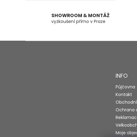
SHOWROOM & MONTÁŽ
vyzkoušení přímo v Praze
Z
á
p
a
t
INFO
í
Půjčovna
Kontakt
Obchodní
Ochrana 
Reklamac
Velkoobc
Moje obj