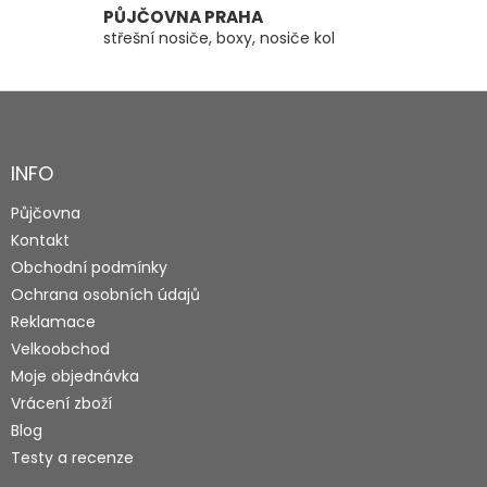
PŮJČOVNA PRAHA
střešní nosiče, boxy, nosiče kol
Z
á
p
a
INFO
t
Půjčovna
í
Kontakt
Obchodní podmínky
Ochrana osobních údajů
Reklamace
Velkoobchod
Moje objednávka
Vrácení zboží
Blog
Testy a recenze