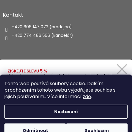
Kontakt
+420 608 147 072 (prodejna)
+420 774 486 566 (kancelář)
Vyhledávání
ZÍSKEJTE SLEVU 5 %
Vybavte se na rodinný výlet i kempování výhodněji.
Zadejte svůj e-mail a obratem Vám pošleme
HLEDAT
Tento web používá soubory cookie. Dalším
slevový kód.
procházením tohoto webu vyjadřujete souhlas s
jejich používáním.. Více informací
zde
.
Vytvořil Shoptet
Ano, chci se přihlásit
Nastavení
Zásady zpracování osobních údajů
Copyright 2026
Autohaus.cz
. Všechna práva vyhrazena.
Odmítnout
Souhlasím
Upravit nastavení cookies