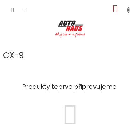
Přejít
NÁKUP
na
obsah
KOŠÍK
CX-9
Produkty teprve připravujeme.