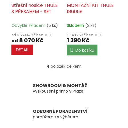
Střešní nosiče THULE
MONTÁŽNÍ KIT THULE
S PŘESAHEM - SET
186058
Obvykle skladem
(5 ks)
Skladem
(2 ks)
od 6 669,42 Kč bez DPH
1 148,76 Kč bez DPH
8 070 Kč
1 390 Kč
od
DETAIL
Do košíku
4
položek celkem
O
v
l
á
SHOWROOM & MONTÁŽ
d
vyzkoušení přímo v Praze
a
c
í
ODBORNÉ PORADENSTVÍ
p
pomůžeme s výběrem
r
v