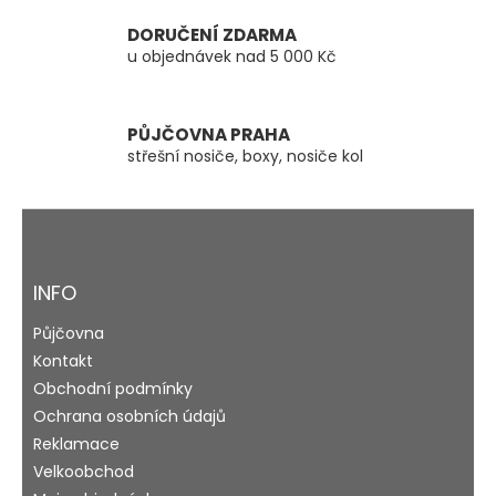
k
y
DORUČENÍ ZDARMA
v
u objednávek nad 5 000 Kč
ý
p
i
s
PŮJČOVNA PRAHA
u
střešní nosiče, boxy, nosiče kol
Z
á
p
a
INFO
t
Půjčovna
í
Kontakt
Obchodní podmínky
Ochrana osobních údajů
Reklamace
Velkoobchod