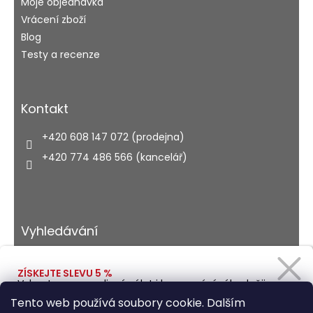
Moje objednávka
Vrácení zboží
Blog
Testy a recenze
Kontakt
+420 608 147 072 (prodejna)
+420 774 486 566 (kancelář)
Vyhledávání
ZÍSKEJTE SLEVU 5 %
Vybavte se na rodinný výlet i kempování výhodněji.
HLEDAT
Zadejte svůj e-mail a obratem Vám pošleme
Tento web používá soubory cookie. Dalším
slevový kód.