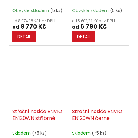
PODÉLNÍKY - SET
Obvykle skladem
(5 ks)
Obvykle skladem
(5 ks)
od 8 074,38 Kč bez DPH
od 5 603,31 Kč bez DPH
9 770 Kč
6 780 Kč
od
od
DETAIL
DETAIL
Střešní nosiče ENVIO
Strešní nosiče ENVIO
EN120WN stříbrné
EN120WN černé
Skladem
(>5 ks)
Skladem
(>5 ks)