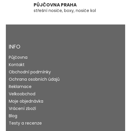
s
PŮJČOVNA PRAHA
u
střešní nosiče, boxy, nosiče kol
Z
á
p
a
INFO
t
Půjčovna
í
Kontakt
Obchodní podmínky
Ochrana osobních údajů
Reklamace
Velkoobchod
Moje objednávka
Vrácení zboží
Blog
Testy a recenze