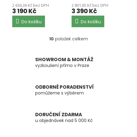
2 636,36 Kč bez DPH
2 801,65 Kč bez DPH
3 190 Kč
3 390 Kč
Do košíku
Do košíku
10
položek celkem
O
v
l
á
SHOWROOM & MONTÁŽ
d
vyzkoušení přímo v Praze
a
c
í
ODBORNÉ PORADENSTVÍ
p
pomůžeme s výběrem
r
v
k
y
DORUČENÍ ZDARMA
v
u objednávek nad 5 000 Kč
ý
p
i