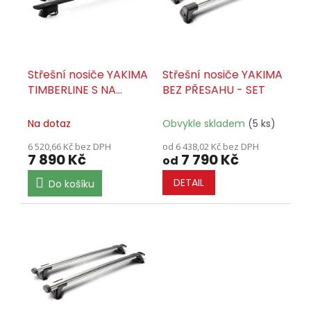
ů
p
r
o
d
u
Střešní nosiče YAKIMA
Střešní nosiče YAKIMA
k
TIMBERLINE S NA
BEZ PŘESAHU - SET
t
PODÉLNÍKY - SET
ů
Na dotaz
Obvykle skladem
(5 ks)
6 520,66 Kč bez DPH
od 6 438,02 Kč bez DPH
7 890 Kč
7 790 Kč
od
DETAIL
Do košíku