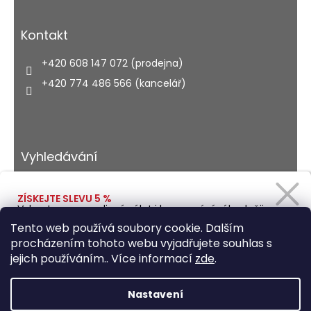
Kontakt
+420 608 147 072 (prodejna)
+420 774 486 566 (kancelář)
Vyhledávání
ZÍSKEJTE SLEVU 5 %
Vybavte se na rodinný výlet i kempování výhodněji.
HLEDAT
Zadejte svůj e-mail a obratem Vám pošleme
Tento web používá soubory cookie. Dalším
slevový kód.
procházením tohoto webu vyjadřujete souhlas s
jejich používáním.. Více informací
zde
.
Vytvořil Shoptet
Ano, chci se přihlásit
Nastavení