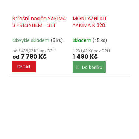
Střešní nosiče YAKIMA
MONTÁŽNÍ KIT
S PŘESAHEM - SET
YAKIMA K 328
Obvykle skladem
(5 ks)
Skladem
(>5 ks)
od 6 438,02 Kč bez DPH
1 231,40 Kč bez DPH
7 790 Kč
1 490 Kč
od
DETAIL
Do košíku