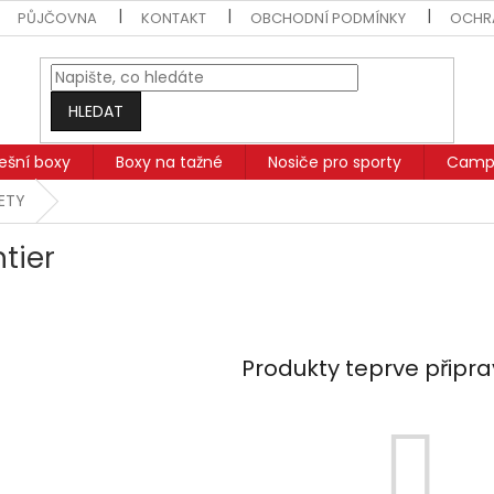
PŮJČOVNA
KONTAKT
OBCHODNÍ PODMÍNKY
OCHR
HLEDAT
řešní boxy
Boxy na tažné
Nosiče pro sporty
Campi
SETY
tier
Produkty teprve připr