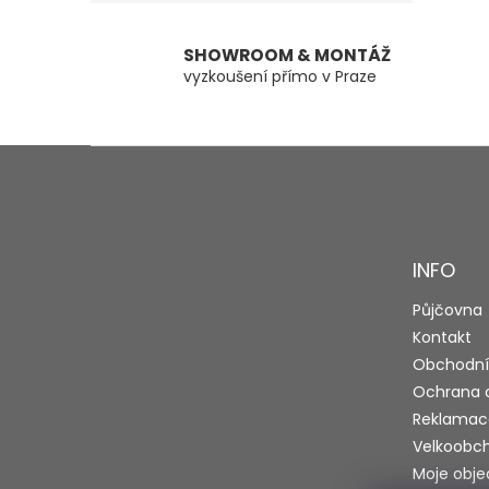
SHOWROOM & MONTÁŽ
vyzkoušení přímo v Praze
Z
á
p
a
t
INFO
í
Půjčovna
Kontakt
Obchodní
Ochrana 
Reklamac
Velkoobc
Moje obj