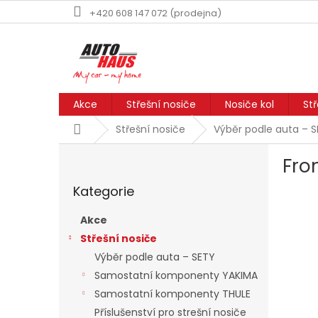
Přejít
+420 608 147 072 (prodejna)
na
obsah
Akce
Střešní nosiče
Nosiče kol
St
Domů
Střešní nosiče
Výběr podle auta – 
P
Fron
o
Přeskočit
s
Kategorie
kategorie
t
r
Akce
a
Střešní nosiče
n
Výběr podle auta – SETY
n
í
Samostatní komponenty YAKIMA
p
Samostatní komponenty THULE
a
Příslušenství pro strešní nosiče