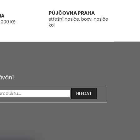
PŮJČOVNA PRAHA
MA
střešní nosiče, boxy, nosiče
 000 Kč
kol
ávání
HLEDAT