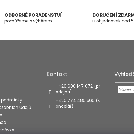
ODBORNÉ PORADENSTVÍ
DORUČENÍ ZDAR
pomůžeme s výběrem
u objednávek nad 5
Kontakt
Vyhled
+420 608 147 072 (pr
odejna)
 podmínky
+420 774 486 566 (k
ancelář)
osobních údajů
e
hod
ednávka