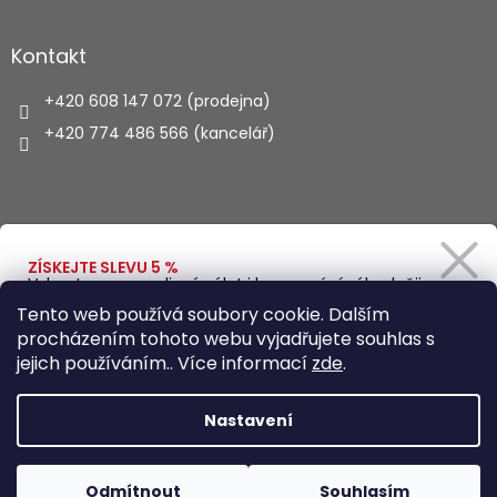
Kontakt
+420 608 147 072 (prodejna)
+420 774 486 566 (kancelář)
Vyhledávání
ZÍSKEJTE SLEVU 5 %
Vybavte se na rodinný výlet i kempování výhodněji.
Zadejte svůj e-mail a obratem Vám pošleme
HLEDAT
Tento web používá soubory cookie. Dalším
slevový kód.
procházením tohoto webu vyjadřujete souhlas s
jejich používáním.. Více informací
zde
.
Vytvořil Shoptet
Ano, chci se přihlásit
Nastavení
Zásady zpracování osobních údajů
Copyright 2026
Autohaus.cz
. Všechna práva vyhrazena.
Odmítnout
Souhlasím
Upravit nastavení cookies