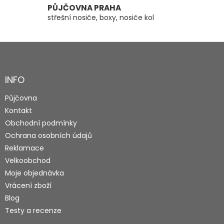
PŮJČOVNA PRAHA
střešní nosiče, boxy, nosiče kol
Z
á
p
a
INFO
t
Půjčovna
í
Kontakt
Obchodní podmínky
Ochrana osobních údajů
Reklamace
Velkoobchod
Moje objednávka
Vrácení zboží
Blog
Testy a recenze