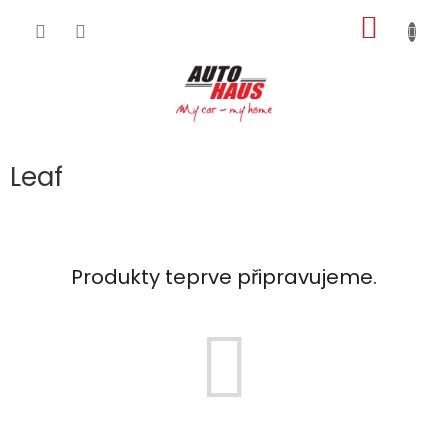
Přejít
NÁKUP
na
obsah
KOŠÍK
Leaf
Produkty teprve připravujeme.