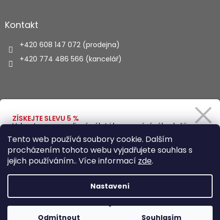
Kontakt
+420 608 147 072 (prodejna)
+420 774 486 566 (kancelář)
Vyhledávání
ZÍSKEJTE SLEVU 5 %
Vybavte se na rodinný výlet i kempování výhodněji.
Zadejte svůj e-mail a obratem vám pošleme
HLEDAT
Tento web používá soubory cookie. Dalším
slevový kód.
procházením tohoto webu vyjadřujete souhlas s
jejich používáním.. Více informací
zde
.
Vytvořil Shoptet
Ano, chci se přihlásit
Nastavení
Zásady zpracování osobních údajů
Copyright 2026
Autohaus.cz
. Všechna práva vyhrazena.
Odmítnout
Souhlasím
Upravit nastavení cookies