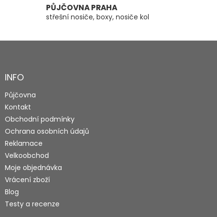
PŮJČOVNA PRAHA
střešní nosiče, boxy, nosiče kol
Z
á
p
a
INFO
t
Půjčovna
í
Kontakt
Obchodní podmínky
Ochrana osobních údajů
Reklamace
Velkoobchod
Moje objednávka
Vrácení zboží
Blog
Testy a recenze