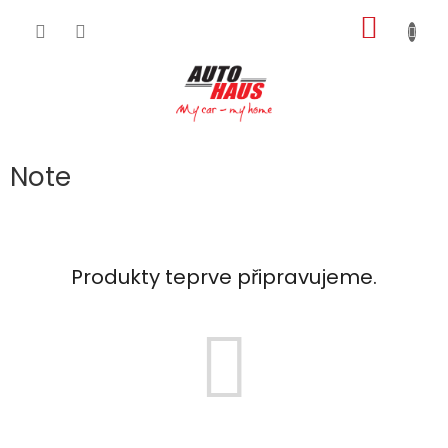
Přejít
NÁKUP
na
obsah
KOŠÍK
Note
Produkty teprve připravujeme.