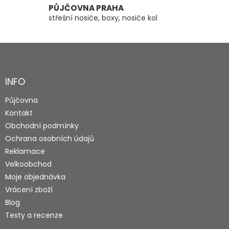
PŮJČOVNA PRAHA
střešní nosiče, boxy, nosiče kol
Z
á
p
a
INFO
t
Půjčovna
í
Kontakt
Obchodní podmínky
Ochrana osobních údajů
Reklamace
Velkoobchod
Moje objednávka
Vrácení zboží
Blog
Testy a recenze