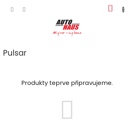
Přejít
NÁKUP
na
obsah
KOŠÍK
Pulsar
Produkty teprve připravujeme.