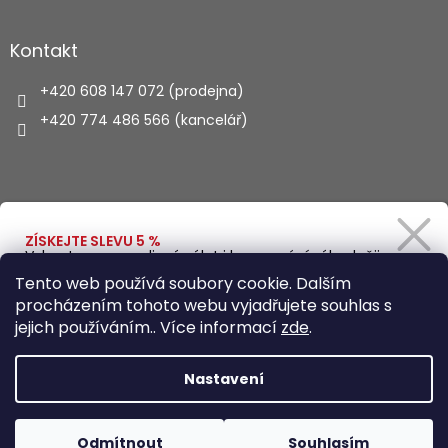
Kontakt
+420 608 147 072 (prodejna)
+420 774 486 566 (kancelář)
Vyhledávání
ZÍSKEJTE SLEVU 5 %
Vybavte se na rodinný výlet i kempování výhodněji.
Zadejte svůj e-mail a obratem Vám pošleme
HLEDAT
Tento web používá soubory cookie. Dalším
slevový kód.
procházením tohoto webu vyjadřujete souhlas s
jejich používáním.. Více informací
zde
.
Vytvořil Shoptet
Ano, chci se přihlásit
Nastavení
Zásady zpracování osobních údajů
Copyright 2026
Autohaus.cz
. Všechna práva vyhrazena.
Odmítnout
Souhlasím
Upravit nastavení cookies