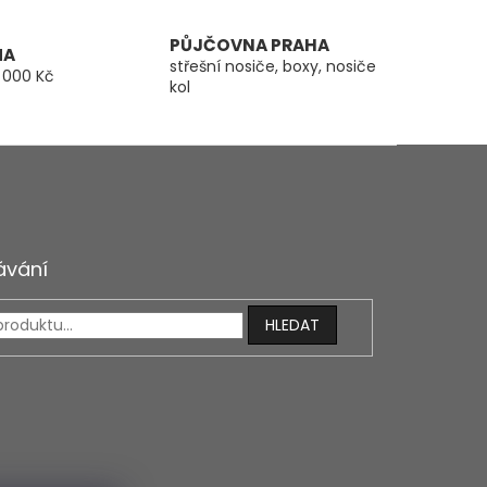
PŮJČOVNA PRAHA
MA
střešní nosiče, boxy, nosiče
 000 Kč
kol
ávání
HLEDAT