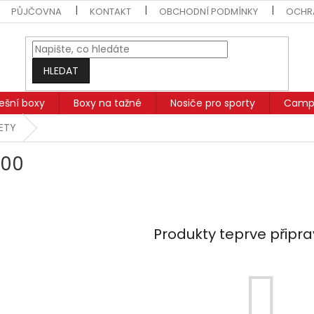
PŮJČOVNA
KONTAKT
OBCHODNÍ PODMÍNKY
OCHR
HLEDAT
řešní boxy
Boxy na tažné
Nosiče pro sporty
Campi
SETY
200
Produkty teprve připr