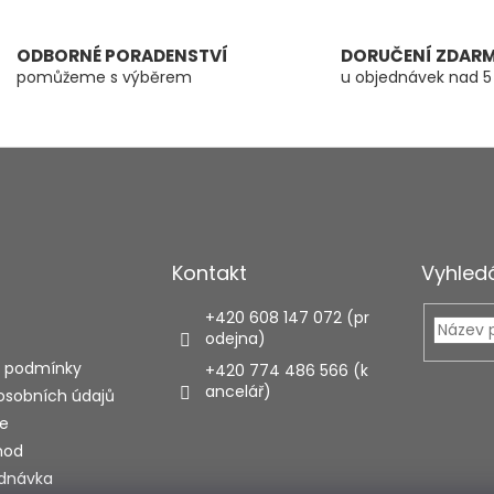
ODBORNÉ PORADENSTVÍ
DORUČENÍ ZDAR
pomůžeme s výběrem
u objednávek nad 5
Kontakt
Vyhled
+420 608 147 072 (pr
odejna)
 podmínky
+420 774 486 566 (k
ancelář)
osobních údajů
e
hod
ednávka