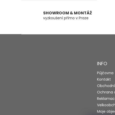
SHOWROOM & MONTÁŽ
vyzkoušení přímo v Praze
Z
á
p
a
t
INFO
í
Půjčovna
Kontakt
Obchodní
Ochrana 
Reklamac
Velkoobc
Moje obj