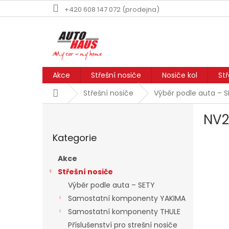
Přejít
+420 608 147 072 (prodejna)
na
obsah
Akce
Střešní nosiče
Nosiče kol
St
Domů
Střešní nosiče
Výběr podle auta – 
P
NV
o
Přeskočit
s
Kategorie
kategorie
t
r
Akce
a
Střešní nosiče
n
Výběr podle auta – SETY
n
í
Samostatní komponenty YAKIMA
p
Samostatní komponenty THULE
a
Příslušenství pro strešní nosiče